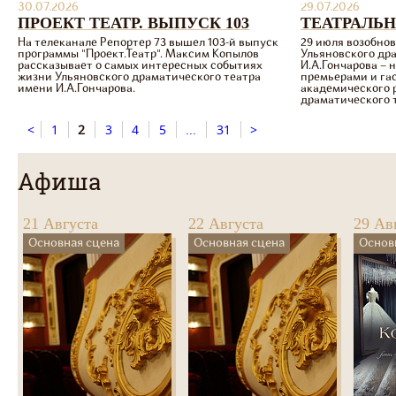
30.07.2026
29.07.2026
ПРОЕКТ ТЕАТР. ВЫПУСК 103
ТЕАТРАЛЬН
На телеканале Репортер 73 вышел 103-й выпуск
29 июля возобнов
программы "Проект.Театр". Максим Копылов
Ульяновского др
рассказывает о самых интересных событиях
И.А.Гончарова – 
жизни Ульяновского драматического театра
премьерами и га
имени И.А.Гончарова.
академического 
драматического т
<
1
2
3
4
5
...
31
>
Афиша
21 Августа
22 Августа
29 Ав
Основная сцена
Основная сцена
Основ