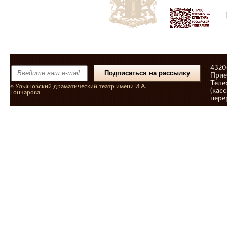
43206
Прие
Теле
© Ульяновский драматический театр имени И.А.
(касс
Гончарова
пере