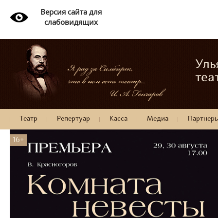
Версия сайта для
слабовидящих
Уль
теа
Театр
Репертуар
Касса
Медиа
Партнер
16+