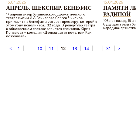
16.04.2026
15.04.2026
АПРЕЛЬ. ШЕКСПИР. БЕНЕФИС
ПАМЯТИ Л
РАДИНОЙ
17 апреля актер Ульяновского драматического
театра имени И.А.Гончарова Сергей Чиненов
105 лет назад, 15 а
пригласит на бенефис и сыграет премьеру, которой в
будущая звезда Ул
этом году исполнится… 32 года. В репертуар театра
народная артистка
в обновленном составе вернется спектакль Юрия
Копылова – комедия «Двенадцатая ночь, или Как
пожелаете».
<
1
...
10
11
12
13
14
...
31
>