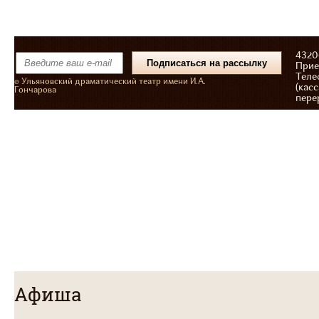
43206
Прие
Теле
© Ульяновский драматический театр имени И.А.
(касс
Гончарова
пере
Афиша