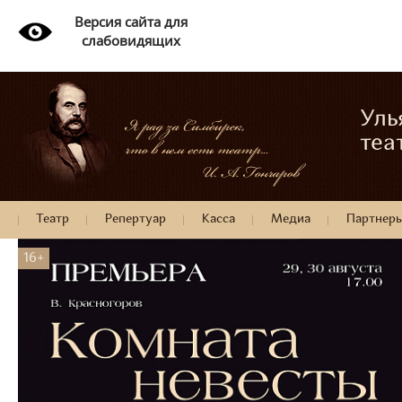
Версия сайта для
слабовидящих
Уль
теа
Театр
Репертуар
Касса
Медиа
Партнер
16+