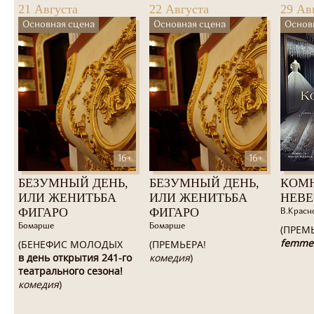
21 Августа
22 Августа
29 Ав
Основная сцена
Основная сцена
Основ
16+
16+
БЕЗУМНЫЙ ДЕНЬ,
БЕЗУМНЫЙ ДЕНЬ,
КОМ
ИЛИ ЖЕНИТЬБА
ИЛИ ЖЕНИТЬБА
НЕВ
ФИГАРО
ФИГАРО
В.Красн
Бомарше
Бомарше
(ПРЕМ
femme
(БЕНЕФИС МОЛОДЫХ
(ПРЕМЬЕРА!
в день открытия 241-го
комедия
)
театрального сезона!
комедия
)