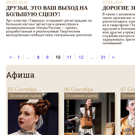
09.05.2026
07.05.2026
ДРУЗЬЯ, ЭТО ВАШ ВЫХОД НА
ДОРОГИЕ З
БОЛЬШУЮ СЦЕНУ!
В связи с возможн
связи просим вас 
Арт-кластер «Таврида» открывает регистрацию на
распечатывать эле
Большой кастинг артистов и режиссёров в
их в смартфоне. П
провинциальные театры России — проект,
друзьям и близким
разработанный и реализуемый Творческим
или другие учрежд
молодёжным сообществом театральных деятелей.
службам контроля 
задерживать зрите
понимание!
<
1
...
8
9
10
11
12
...
31
>
Афиша
05 Сентября
06 Сентября
07 Се
Основная сцена
Основная сцена
Основ