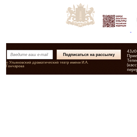
43206
Прие
Теле
© Ульяновский драматический театр имени И.А.
(касс
Гончарова
пере