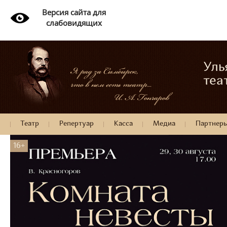
Версия сайта для
слабовидящих
Уль
теа
Театр
Репертуар
Касса
Медиа
Партнер
16+