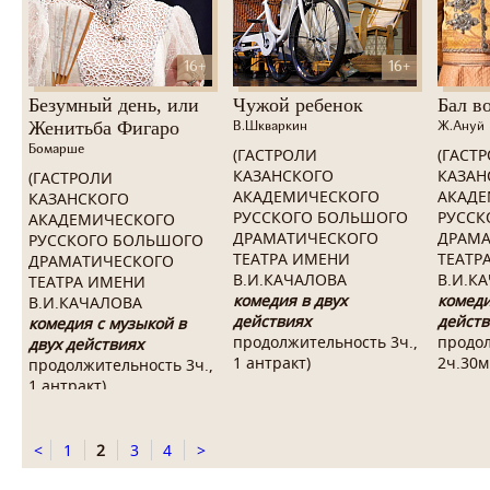
16+
16+
Безумный день, или
Чужой ребенок
Бал в
Женитьба Фигаро
В.Шкваркин
Ж.Ануй
Бомарше
(ГАСТРОЛИ
(ГАСТ
КАЗАНСКОГО
КАЗАН
(ГАСТРОЛИ
АКАДЕМИЧЕСКОГО
АКАДЕ
КАЗАНСКОГО
РУССКОГО БОЛЬШОГО
РУССК
АКАДЕМИЧЕСКОГО
ДРАМАТИЧЕСКОГО
ДРАМА
РУССКОГО БОЛЬШОГО
ТЕАТРА ИМЕНИ
ТЕАТР
ДРАМАТИЧЕСКОГО
В.И.КАЧАЛОВА
В.И.К
ТЕАТРА ИМЕНИ
комедия в двух
комеди
В.И.КАЧАЛОВА
действиях
действ
комедия с музыкой в
продолжительность 3ч.,
продо
двух действиях
1 антракт
)
2ч.30м
продолжительность 3ч.,
1 антракт)
<
1
2
3
4
>