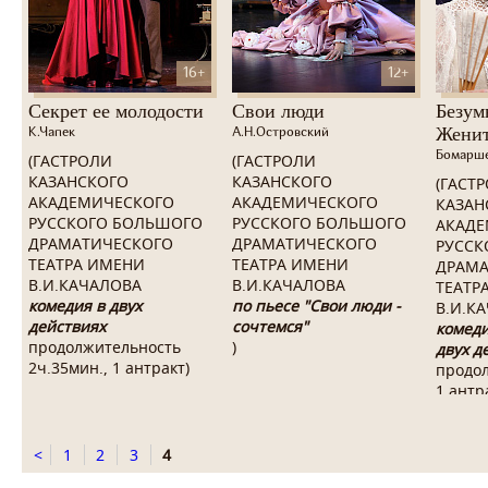
16+
12+
Секрет ее молодости
Свои люди
Безум
Женит
К.Чапек
А.Н.Островский
Бомарш
(ГАСТРОЛИ
(ГАСТРОЛИ
КАЗАНСКОГО
КАЗАНСКОГО
(ГАСТ
АКАДЕМИЧЕСКОГО
АКАДЕМИЧЕСКОГО
КАЗАН
РУССКОГО БОЛЬШОГО
РУССКОГО БОЛЬШОГО
АКАДЕ
ДРАМАТИЧЕСКОГО
ДРАМАТИЧЕСКОГО
РУССК
ТЕАТРА ИМЕНИ
ТЕАТРА ИМЕНИ
ДРАМА
В.И.КАЧАЛОВА
В.И.КАЧАЛОВА
ТЕАТР
комедия в двух
по пьесе "Свои люди -
В.И.К
действиях
сочтемся"
комеди
продолжительность
)
двух д
2ч.35мин., 1 антракт)
продол
1 антр
<
1
2
3
4