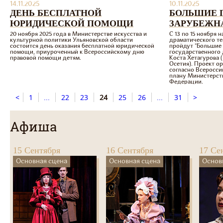
14.11.2025
10.11.2025
ДЕНЬ БЕСПЛАТНОЙ
БОЛЬШИЕ Г
ЮРИДИЧЕСКОЙ ПОМОЩИ
ЗАРУБЕЖН
20 ноября 2025 года в Министерстве искусства и
С 13 по 15 ноября 
культурной политики Ульяновской области
драматического те
состоится день оказания бесплатной юридической
пройдут "Большие 
помощи, приуроченный к Всероссийскому дню
государственного 
правовой помощи детям.
Коста Хетагурова 
Осетия). Проект 
согласно Всеросс
плану Министерст
Федерации.
<
1
...
22
23
24
25
26
...
31
>
Афиша
15 Сентября
16 Сентября
17 Се
Основная сцена
Основная сцена
Основ