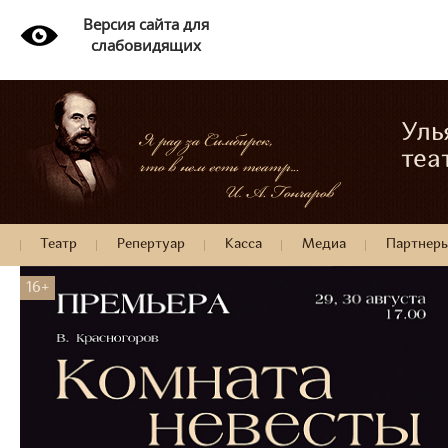
Версия сайта для
слабовидящих
Уль
теа
Театр
Репертуар
Касса
Медиа
Партнер
16+