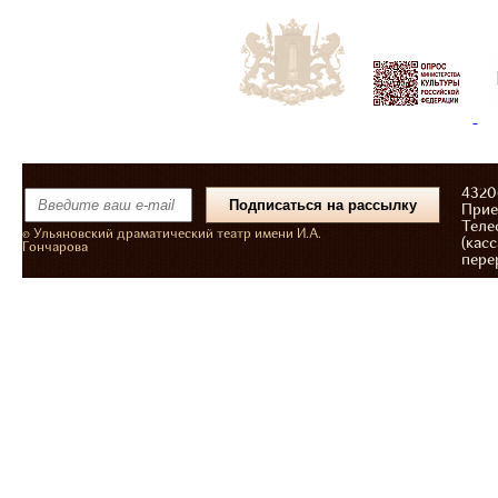
43206
Прие
Теле
© Ульяновский драматический театр имени И.А.
(касс
Гончарова
пере