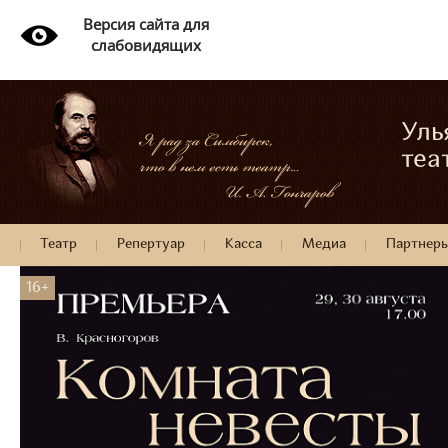
Версия сайта для
слабовидящих
Уль
теа
Театр
Репертуар
Касса
Медиа
Партнер
16+