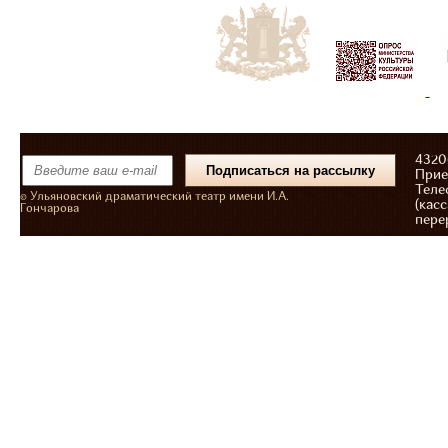
43206
Прие
Теле
© Ульяновский драматический театр имени И.А.
(касс
Гончарова
пере