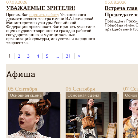
07.08.2026
05.08.2026
УВАЖАЕМЫЕ ЗРИТЕЛИ!
Встреча глав
Председател
Просим Вас
оценить работу
Ульяновского
драматического театра имени И.А.Гончарова!
Президент Росси
Министерство культуры Российской
Председателем 
Федерации приглашает Вас принять участие в
празднование 15
оценке удовлетворенности граждан работой
государственных и муниципальных
организаций культуры, искусства и народного
творчества.
1
2
3
4
5
...
31
>
Афиша
05 Сентября
06 Сентября
07 Се
Основная сцена
Основная сцена
Основ