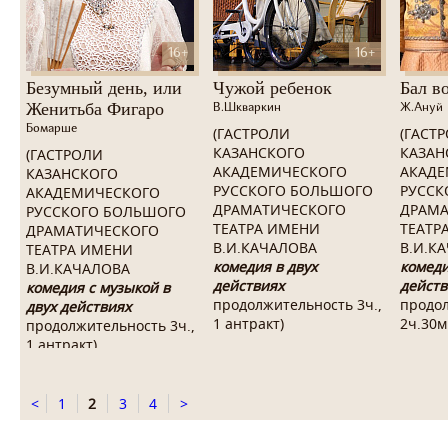
16+
16+
Безумный день, или
Чужой ребенок
Бал в
Женитьба Фигаро
В.Шкваркин
Ж.Ануй
Бомарше
(ГАСТРОЛИ
(ГАСТ
КАЗАНСКОГО
КАЗАН
(ГАСТРОЛИ
АКАДЕМИЧЕСКОГО
АКАДЕ
КАЗАНСКОГО
РУССКОГО БОЛЬШОГО
РУССК
АКАДЕМИЧЕСКОГО
ДРАМАТИЧЕСКОГО
ДРАМА
РУССКОГО БОЛЬШОГО
ТЕАТРА ИМЕНИ
ТЕАТР
ДРАМАТИЧЕСКОГО
В.И.КАЧАЛОВА
В.И.К
ТЕАТРА ИМЕНИ
комедия в двух
комеди
В.И.КАЧАЛОВА
действиях
действ
комедия с музыкой в
продолжительность 3ч.,
продо
двух действиях
1 антракт
)
2ч.30м
продолжительность 3ч.,
1 антракт)
<
1
2
3
4
>