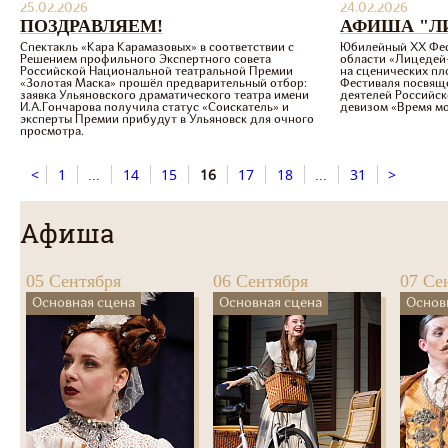
25.02.2026
24.02.2026
ПОЗДРАВЛЯЕМ!
АФИША "ЛИ
Спектакль «Кара Карамазовых» в соответствии с
Юбилейный ХХ Фес
Решением профильного Экспертного совета
области «Лицедей-
Российской Национальной театральной Премии
на сценических пл
«Золотая Маска» прошёл предварительный отбор:
Фестиваля посвяще
заявка Ульяновского драматического театра имени
деятелей Российс
И.А.Гончарова получила статус «Соискатель» и
девизом «Время м
эксперты Премии прибудут в Ульяновск для очного
просмотра.
<
1
...
14
15
16
17
18
...
31
>
Афиша
05 Сентября
06 Сентября
07 Се
Основная сцена
Основная сцена
Основ