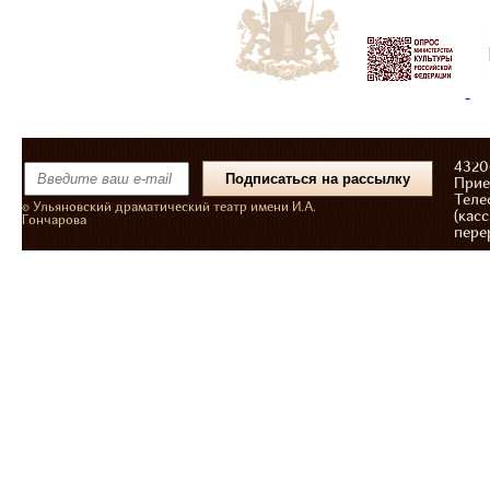
43206
Прие
Теле
© Ульяновский драматический театр имени И.А.
(касс
Гончарова
пере