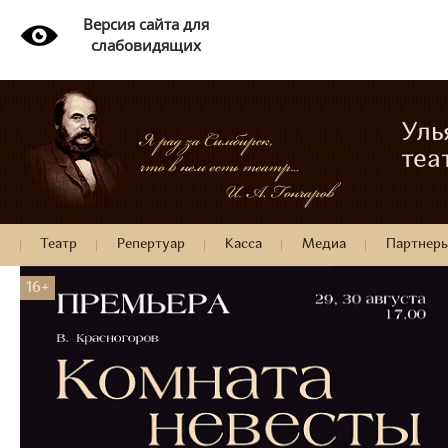
Версия сайта для
слабовидящих
Уль
теа
Театр
Репертуар
Касса
Медиа
Партнер
16+