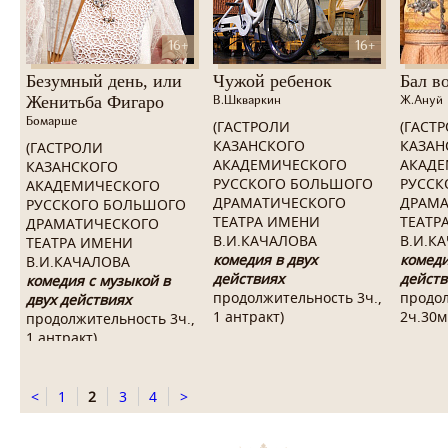
16+
16+
Безумный день, или
Чужой ребенок
Бал в
Женитьба Фигаро
В.Шкваркин
Ж.Ануй
Бомарше
(ГАСТРОЛИ
(ГАСТ
КАЗАНСКОГО
КАЗАН
(ГАСТРОЛИ
АКАДЕМИЧЕСКОГО
АКАДЕ
КАЗАНСКОГО
РУССКОГО БОЛЬШОГО
РУССК
АКАДЕМИЧЕСКОГО
ДРАМАТИЧЕСКОГО
ДРАМА
РУССКОГО БОЛЬШОГО
ТЕАТРА ИМЕНИ
ТЕАТР
ДРАМАТИЧЕСКОГО
В.И.КАЧАЛОВА
В.И.К
ТЕАТРА ИМЕНИ
комедия в двух
комеди
В.И.КАЧАЛОВА
действиях
действ
комедия с музыкой в
продолжительность 3ч.,
продо
двух действиях
1 антракт
)
2ч.30м
продолжительность 3ч.,
1 антракт)
<
1
2
3
4
>