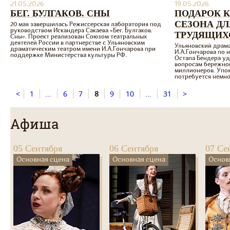
21.05.2026
19.05.2026
БЕГ. БУЛГАКОВ. СНЫ
ПОДАРОК 
СЕЗОНА Д
20 мая завершилась Режиссерская лаборатория под
руководством Искандера Сакаева «Бег. Булгаков.
ТРУДЯЩИХ
Сны». Проект реализован Союзом театральных
деятелей России в партнерстве с Ульяновским
Ульяновский драма
драматическим театром имени И.А.Гончарова при
И.А.Гончарова по 
поддержке Министерства культуры РФ.
Остапа Бендера у
вопросам бережно
миллионеров. Упо
потребуется немно
<
1
...
6
7
8
9
10
...
31
>
Афиша
05 Сентября
06 Сентября
07 Се
Основная сцена
Основная сцена
Основ