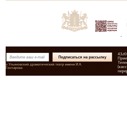
43206
Прие
Теле
© Ульяновский драматический театр имени И.А.
(касс
Гончарова
пере