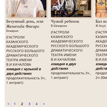
16+
16+
Безумный день, или
Чужой ребенок
Бал в
Женитьба Фигаро
В.Шкваркин
Ж.Ануй
Бомарше
(ГАСТРОЛИ
(ГАСТ
КАЗАНСКОГО
КАЗАН
(ГАСТРОЛИ
АКАДЕМИЧЕСКОГО
АКАДЕ
КАЗАНСКОГО
РУССКОГО БОЛЬШОГО
РУССК
АКАДЕМИЧЕСКОГО
ДРАМАТИЧЕСКОГО
ДРАМА
РУССКОГО БОЛЬШОГО
ТЕАТРА ИМЕНИ
ТЕАТР
ДРАМАТИЧЕСКОГО
В.И.КАЧАЛОВА
В.И.К
ТЕАТРА ИМЕНИ
комедия в двух
комеди
В.И.КАЧАЛОВА
действиях
действ
комедия с музыкой в
продолжительность 3ч.,
продо
двух действиях
1 антракт
)
2ч.30м
продолжительность 3ч.,
1 антракт)
<
1
2
3
4
>