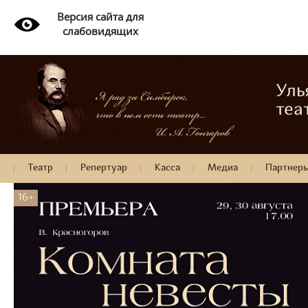
Версия сайта для
слабовидящих
Уль
теа
Театр
Репертуар
Касса
Медиа
Партнер
16+