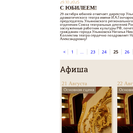
29.10.2025
С ЮБИЛЕЕМ!
29 октября юбилей отмечает директор Уль
драматического театра имени И.А.Гончаров
председатель Ульяновского регионального
отделения Союза театральных деятелей Ро
заслуженный работник культуры РФ, поче
гражданин города Ульяновска Наталья Ник
Коллектив театра сердечно поздравляет Н
Александровну!
<
1
...
23
24
25
26
Афиша
21 Августа
22 Авг
Основная сцена
Основн