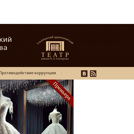
кий
ва
Противодействие коррупции
16+