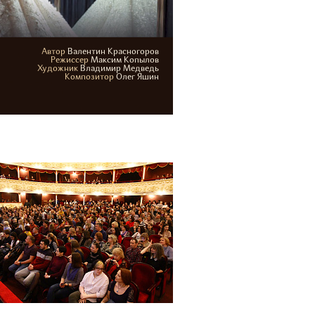
Автор
Валентин Красногоров
4-17 сентября 2026
Режиcсер
Максим Копылов
Художник
Владимир Медведь
Основная сцена
Композитор
Олег Яшин