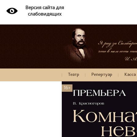
Версия сайта для
слабовидящих
Театр
Репертуар
Касса
16+