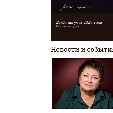
Автор
Бомарше
29-30 августа 2026 года
Режиcсер
Наталья Людскова
Художник
Владимир Медведь
Основная сцена
Новости и событи