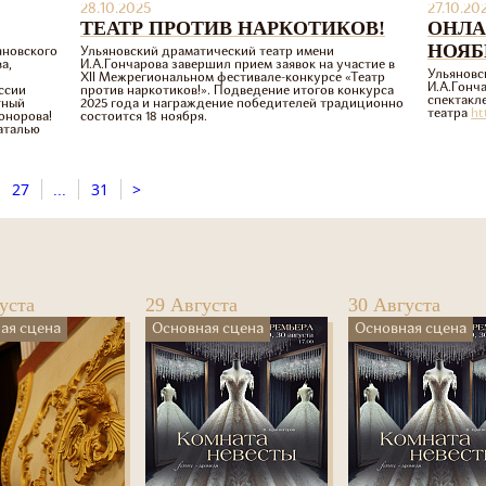
28.10.2025
27.10.20
ТЕАТР ПРОТИВ НАРКОТИКОВ!
ОНЛА
НОЯБ
яновского
Ульяновский драматический театр имени
а,
И.А.Гончарова завершил прием заявок на участие в
Ульяновс
XII Межрегиональном фестивале-конкурсе «Театр
И.А.Гонч
ссии
против наркотиков!». Подведение итогов конкурса
спектакле
тный
2025 года и награждение победителей традиционно
театра
ht
онорова!
состоится 18 ноября.
аталью
27
...
31
>
уста
29 Августа
30 Августа
ая сцена
Основная сцена
Основная сцена