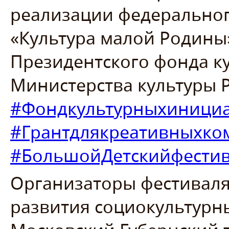
реализации федеральног
«Культура малой Родины
Президентского фонда к
Министерства культуры 
#Фондкультурныхиници
#Грантдлякреативныхко
#БольшойДетскийфести
Организаторы фестивал
развития социокультурны