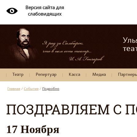
Версия сайта для
слабовидящих
Уль
теа
Театр
Репертуар
Касса
Медиа
Партнер
Главная
/
События
/
Подробно
ПОЗДРАВЛЯЕМ С П
17 Ноября