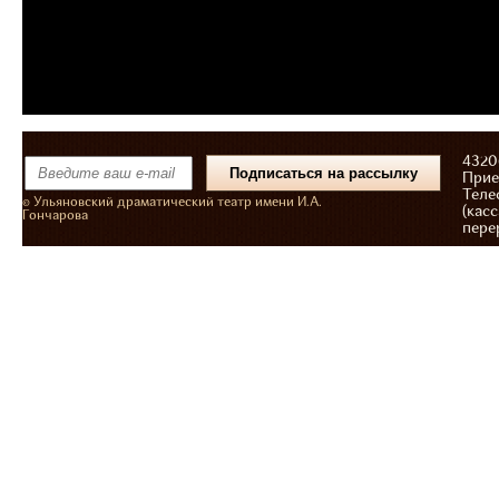
43206
Прие
Теле
© Ульяновский драматический театр имени И.А.
(касс
Гончарова
пере