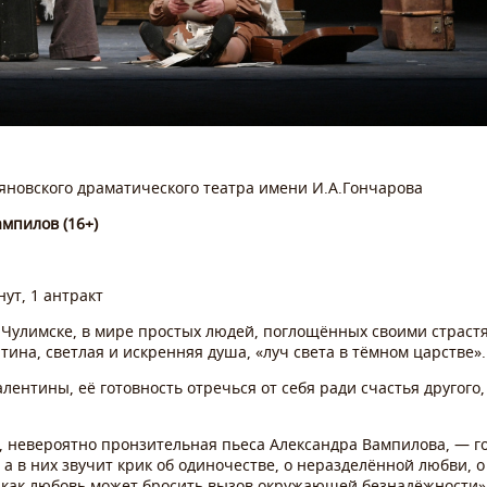
ьяновского драматического театра имени И.А.Гончарова
мпилов (16+)
ут, 1 антракт
т Чулимске, в мире простых людей, поглощённых своими страст
на, светлая и искренняя душа, «луч света в тёмном царстве».
ентины, её готовность отречься от себя ради счастья другого,
», невероятно пронзительная пьеса Александра Вампилова, — г
 а в них звучит крик об одиночестве, о неразделённой любви, 
м, как любовь может бросить вызов окружающей безнадёжности»