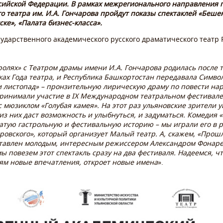
сийской Федерации. В рамках межрегионального направления 
о театра им. И.А. Гончарова пройдут показы спектаклей «Беше
ке», «Палата бизнес-класса».
ударственного академического русского драматического театр
олях» с Театром драмы имени И.А. Гончарова родилась после то
ках Года театра, и Республика Башкортостан передавала Символ
и листопад» – пронзительную лирическую драму по повести на
принимали участие в IX Международном театральном фестивале
 с мюзиклом «Голубая камея».
На этот раз ульяновские зрители 
из них даст возможность и улыбнуться, и задуматься. Комедия 
гатую гастрольную и фестивальную историю – мы играли его в р
ровского», который организует Малый театр. А, скажем, «Прошл
ставлен молодым, интересным режиссером Александром Фонаре
ы повезем этот спектакль сразу на два фестиваля.
Надеемся, ч
лям новые впечатления, откроет новые имена
».