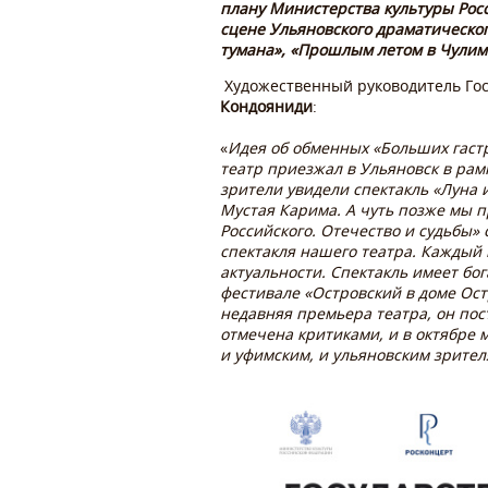
плану Министерства культуры Рос
сцене Ульяновского драматическог
тумана», «Прошлым летом в Чулимс
Художественный руководитель Гос
Кондояниди
:
«
Идея об обменных «Больших гастр
театр приезжал в Ульяновск в рам
зрители увидели спектакль «Луна 
Мустая Карима. А чуть позже мы 
Российского. Отечество и судьбы»
спектакля нашего театра. Каждый 
актуальности. Спектакль имеет бо
фестивале «Островский в доме Ост
недавняя премьера театра, он по
отмечена критиками, и в октябре м
и уфимским, и ульяновским зрите