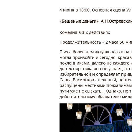
4 июня в 18:00, Основная сцена У
«Бешеные деньги», А.Н.Островский
Комедия в 3-х действиях
Продолжительность – 2 часа 50 мин
Пьеса более чем актуального в на
могла произойти и сегодня: краса
поклонниками, далеко не каждого 
до тех пор, пока она не узнает, ч
избирательной и определяет привл
Савва Васильков - нелепый, неотес
распущены местными подхалимами -
пути уже не сыскать… Однако, не т
действительному обладателю милли