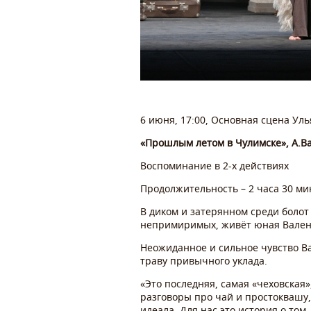
6 июня, 17:00, Основная сцена Ул
«Прошлым летом в Чулимске», А.Ва
Воспоминание в 2-х действиях
Продолжительность – 2 часа 30 мин
В диком и затерянном среди боло
непримиримых, живёт юная Валенти
Неожиданное и сильное чувство Вал
траву привычного уклада.
«Это последняя, самая «чеховская
разговоры про чай и простоквашу,
идеала. Для нас это история о то