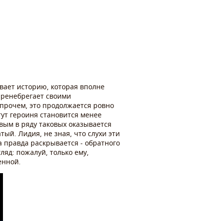
вает историю, которая вполне
пренебрегает своими
Впрочем, это продолжается ровно
 тут героиня становится менее
вым в ряду таковых оказывается
ый. Лидия, не зная, что слухи эти
 правда раскрывается - обратного
ляд: пожалуй, только ему,
енной.