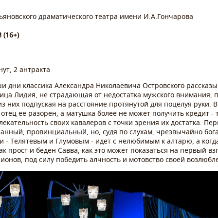
льяновского драматического театра имени И.А.Гончарова
 (16+)
ут, 2 антракта
ши дни классика Александра Николаевича Островского рассказы
вица Лидия, не страдающая от недостатка мужского внимания, 
из них подпуская на расстояние протянутой для поцелуя руки. 
то отец ее разорен, а матушка более не может получить кредит -
екательность своих кавалеров с точки зрения их достатка. Пер
анный, провинциальный, но, судя по слухам, чрезвычайно богат
 Телятевым и Глумовым - идет с нелюбимым к алтарю, а когда
ак прост и беден Савва, как это может показаться на первый взг
онов, под силу победить алчность и мотовство своей возлюбл