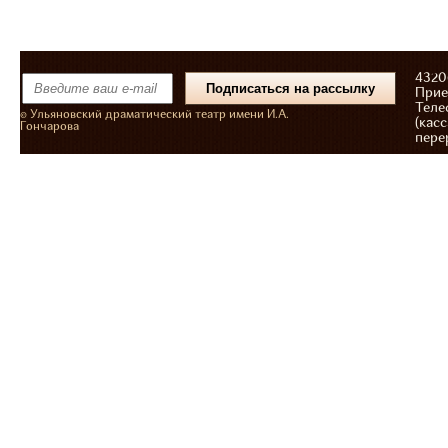
43206
Прие
Теле
© Ульяновский драматический театр имени И.А.
(касс
Гончарова
пере