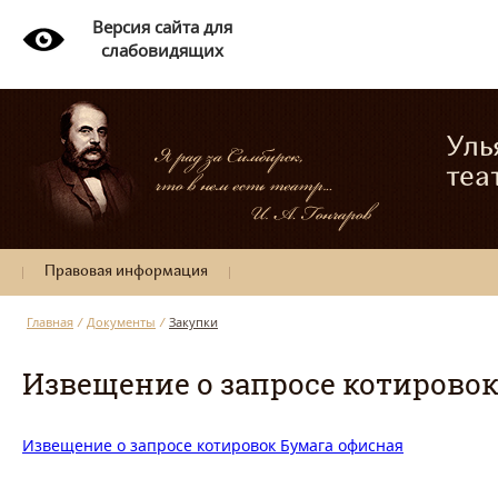
Версия сайта для
слабовидящих
Уль
теа
Правовая информация
Главная
/
Документы
/
Закупки
Извещение о запросе котирово
Извещение о запросе котировок Бумага офисная