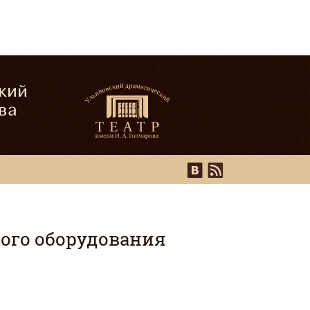
кий
ва
ного оборудования