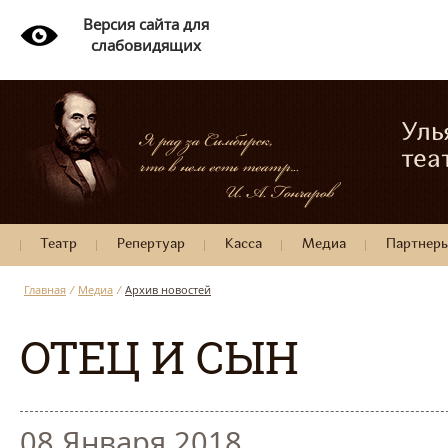
Версия сайта для
слабовидящих
Уль
теа
Театр
Репертуар
Касса
Медиа
Партнер
Главная
/
Медиа
/
Архив новостей
ОТЕЦ И СЫН
08 Января 2018