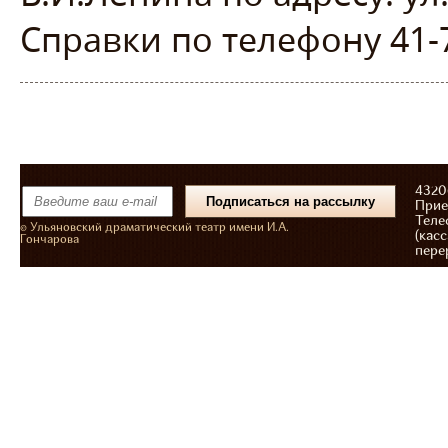
Справки по телефону 41-7
43206
Прие
Теле
© Ульяновский драматический театр имени И.А.
(касс
Гончарова
пере