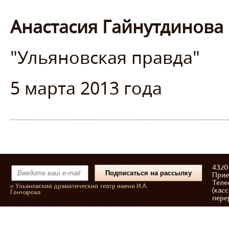
Анастасия Гайнутдинова
"Ульяновская правда"
5 марта 2013 года
43206
Прие
Теле
© Ульяновский драматический театр имени И.А.
(касс
Гончарова
пере