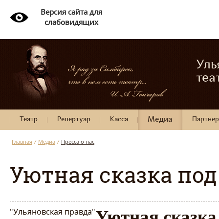
Версия сайта для
слабовидящих
Уль
теа
Театр
Репертуар
Касса
Медиа
Партне
Главная
/
Медиа
/
Пресса о нас
Уютная сказка по
"Ульяновская правда"
Уютная сказка