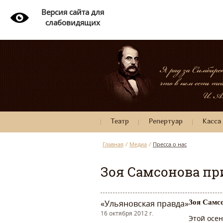
Версия сайта для
слабовидящих
Театр
Репертуар
Касса
Главная
/
Медиа
/
Пресса о нас
Зоя Самсонова пр
«Ульяновская правда»
Зоя Самс
16 октября 2012 г.
Этой осе