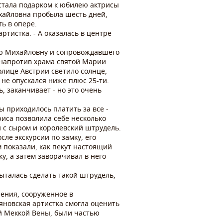
 стала подарком к юбилею актрисы
ихайловна пробыла шесть дней,
ь в опере.
артистка. - А оказалась в центре
Зою Михайловну и сопровождавшего
ь напротив храма святой Марии
олице Австрии светило солнце,
 не опускался ниже плюс 25-ти.
, заканчивает - но это очень
 приходилось платить за все -
риса позволила себе несколько
 с сыром и королевский штрудель.
ле экскурсии по замку, его
 показали, как пекут настоящий
у, а затем заворачивал в него
пыталась сделать такой штрудель,
рения, сооруженное в
яновская артистка смогла оценить
ой Меккой Вены, были частью