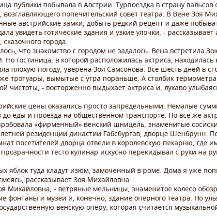
ца публики побывала в Австрии. Турпоездка в страну вальсов
, возглавляющего попечительский совет театра. В Вене Зоя М
инные австрийские замки, добыть редкий рецепт и даже побыват
идала увидеть готические здания и узкие улочки, - рассказывает 
 сказочного города.
алось, что знакомство с городом не задалось. Вена встретила 
й. Но гостиница, в которой расположилась актриса, находилас
а плохую погоду, уверена Зоя Самсонова. Все шесть дней в ст
аже тротуары, вымытые с утра пораньше. А столбик термометра
ой чистоты, - восторженно выдыхает актриса и, лукаво улыбаясь
трийские цены оказались просто запредельными. Немалые суммы
 до еды и проезда на общественном транспорте. Но все же акт
пробовала «фирменный» венский шницель, знаменитые сосиски
 летней резиденции династии Габсбургов, дворце Шенбрунн. Пос
нат посетителей дворца отвели в королевскую пекарню, где им
прозрачности тесто кулинар искусно перекидывал с руки на рук
ных яблок туда кладут изюм, замоченный в роме. Дома я уже по
 смеясь, рассказывает Зоя Михайловна.
оя Михайловна, - ветряные мельницы, знаменитое колесо обоз
 фонтаны и музеи и, конечно, здание оперного театра. Но уль
 Государственную венскую оперу, которая считается музыкальн