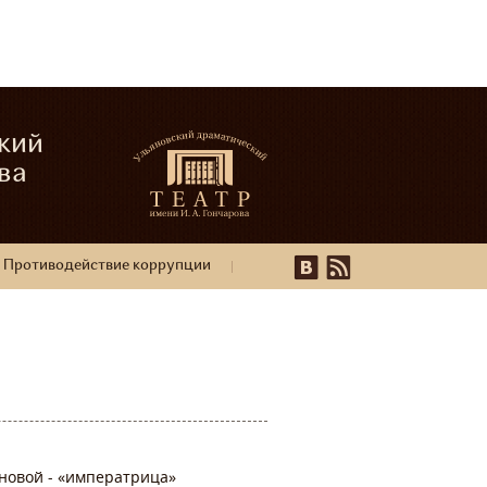
кий
ва
Противодействие коррупции
новой - «императрица»