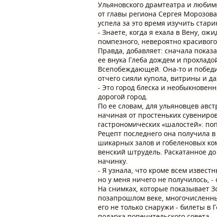
Ульяновского драмтеатра и любими
от главы региона Сергея Морозова
успела за это время изучить стар
- Знаете, когда я ехала в Вену, ож
помпезного, невероятно красивого,
Правда, добавляет: сначала показ
ее внука Глеба дождем и прохладо
Всепобеждающей. Она-то и победил
отчего сияли купола, витрины и д
- Это город блеска и необыкновенн
дорогой город.
По ее словам, для ульяновцев авс
начиная от простеньких сувениров
гастрономических «шалостей»: по
Рецепт последнего она получила в
шикарных залов и гобеленовых ком
венский штрудель. Раскатанное до 
начинку.
- Я узнала, что кроме всем извест
но у меня ничего не получилось, -
На снимках, которые показывает З
позапрошлом веке, многочисленные
его не только снаружи - билеты в
подарка попечительского совета.