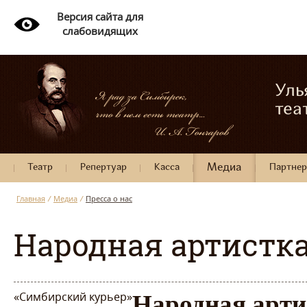
Версия сайта для
слабовидящих
Уль
теа
Театр
Репертуар
Касса
Медиа
Партне
Главная
/
Медиа
/
Пресса о нас
Народная артистка
«Симбирский курьер»
Народная арти