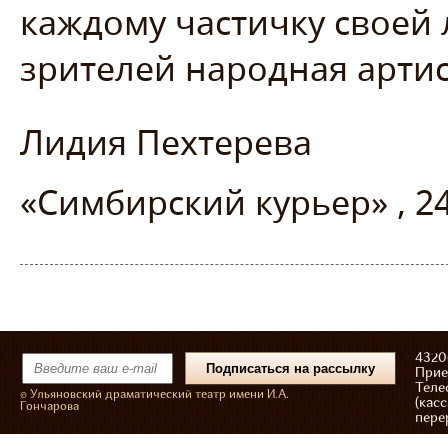
каждому частичку своей 
зрителей народная артист
Лидия Пехтерева
«Симбирский курьер» , 24
43206
Прие
Теле
© Ульяновский драматический театр имени И.А.
(касс
Гончарова
пере