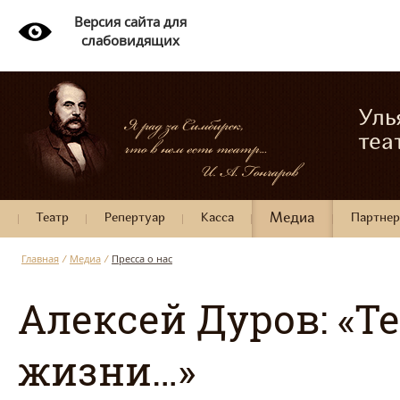
Версия сайта для
слабовидящих
Уль
теа
Театр
Репертуар
Касса
Медиа
Партне
Главная
/
Медиа
/
Пресса о нас
Алексей Дуров: «Т
жизни…»