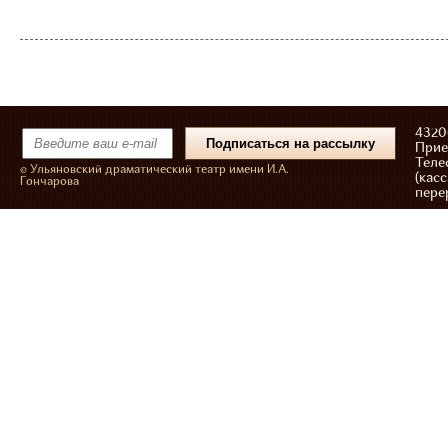
43206
Прие
Теле
© Ульяновский драматический театр имени И.А.
(касс
Гончарова
пере