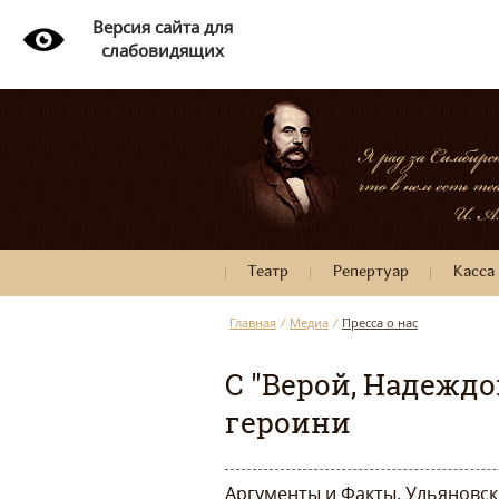
Версия сайта для
слабовидящих
Театр
Репертуар
Касса
Главная
/
Медиа
/
Пресса о нас
С "Верой, Надежд
героини
Аргументы и Факты. Ульяновск