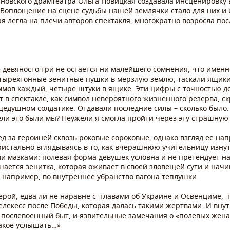
яновского драмтеатра Ольга Новицкая создавала инсценировку
 Воплощение на сцене судьбы нашей землячки стало для них и
ая легла на плечи авторов спектакля, многократно возросла по
 девяносто три не остается ни малейшего сомнения, что именно
тырехтонные зенитные пушки в мерзлую землю, таскали ящики 
ммов каждый, четыре штуки в ящике. Эти цифры с точностью д
т в спектакле, как символ невероятного жизненного резерва, с
щедушном солдатике. Отдавали последние силы – сколько было.
жели это были мы? Неужели я смогла пройти через эту страшную
ед за героиней сквозь роковые сороковые, однако взгляд ее нап
Пристально вглядываясь в то, как вчерашнюю учительницу изну
ми мазками: полевая форма девушек условна и не претендует 
ается зенитка, которая оживает в своей зловещей сути и нач
, например, во внутреннее убранство вагона теплушки.
ерой, едва ли не наравне с главами об Украине и Освенциме,
екесс после Победы, которая далась такими жертвами. И внут
послевоенный быт, и язвительные замечания о «полевых женах»
такое услышать…»