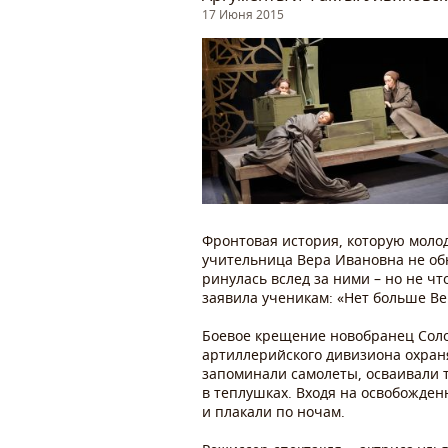
17 Июня 2015
Фронтовая история, которую молод
учительница Вера Ивановна не обн
ринулась вслед за ними – но не чт
заявила ученикам: «Нет больше Ве
Боевое крещение новобранец Солов
артиллерийского дивизиона охран
запоминали самолеты, осваивали 
в теплушках. Входя на освобожде
и плакали по ночам.