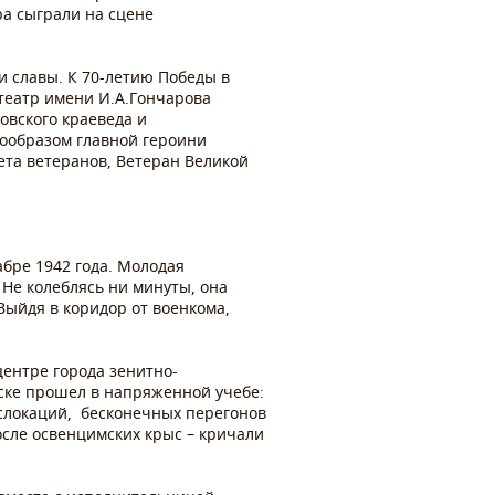
ра сыграли на сцене
и славы. К 70-летию Победы в
театр имени И.А.Гончарова
овского краеведа и
ообразом главной героини
ета ветеранов, Ветеран Великой
абре 1942 года. Молодая
 Не колеблясь ни минуты, она
 Выйдя в коридор от военкома,
центре города зенитно-
ске прошел в напряженной учебе:
ислокаций, бесконечных перегонов
сле освенцимских крыс – кричали