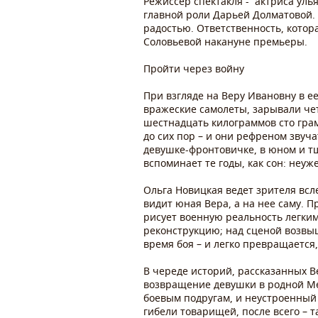
Режиссер спектакля - актриса уль
главной роли Дарьей Долматовой.
радостью. Ответственность, котор
Соловьевой накануне премьеры.
Пройти через войну
При взгляде на Веру Ивановну в ее
вражеские самолеты, зарывали че
шестнадцать килограммов сто гра
до сих пор – и они рефреном звуча
девушке-фронтовичке, в юном и т
вспоминает те годы, как сон: неу
Ольга Новицкая ведет зрителя всл
видит юная Вера, а на нее саму. 
рисует военную реальность легки
реконструкцию; над сценой возвыш
время боя – и легко превращается
В череде историй, рассказанных В
возвращение девушки в родной Мел
боевым подругам, и неустроенный 
гибели товарищей, после всего – 