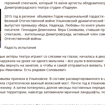
героиней спектакля, который 16 июня артисты облдрамтеат
Димитровградского театра-студии «Подиум».
2015 год в регионе объявлен Годом национальной гордости 
Великой Отечественной войне Ульяновский драматический 
выпустил премьеру «Вера, Надежда, Любовь» по книге ульян
писателя Геннадия Демочкина. Вера Соловьева, ставшая пр
спектакля, - жительница Димитровграда, активный член сов
Отечественной войны.
Радость испытания
ые актёры театра играют со слезами на глазах, началась в дек
аружила на уроке ни одного мальчика – все ушли в военкомат.
обы вернуть на занятия, а чтобы и самой отправиться воевать.
ры Ивановны. Есть рядовая Соловьева!»
ьева приняла в Ульяновске. В составе расквартированного в 
яла стратегически важный волжский мост. Почти год в Ульянов
технику. А затем потянулись долгие месяцы постоянных перед
нные территории, навсегда запоминали мрачные ландшафты, по