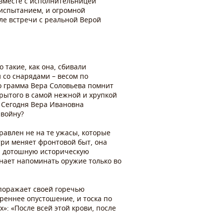
 вместе с исполнительницей
 испытанием, и огромной
сле встречи с реальной Верой
 такие, как она, сбивали
со снарядами – весом по
о грамма Вера Соловьева помнит
крытого в самой нежной и хрупкой
 Сегодня Вера Ивановна
 войну?
равлен не на те ужасы, которые
три меняет фронтовой быт, она
на дотошную историческую
инает напоминать оружие только во
 поражает своей горечью
реннее опустошение, и тоска по
: «После всей этой крови, после