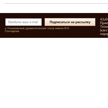
43206
Прие
Теле
© Ульяновский драматический театр имени И.А.
(касс
Гончарова
пере