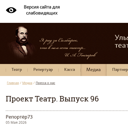
Версия сайта для
слабовидящих
Уль
теа
Театр
Репертуар
Касса
Медиа
Партне
Главная
/
Медиа
/
Пресса о нас
Проект Театр. Выпуск 96
Репортёр73
05 Мая 2026