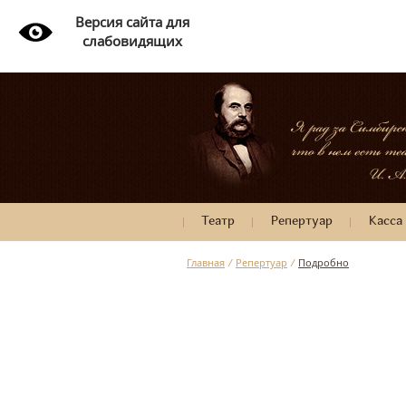
Версия сайта для
слабовидящих
Театр
Репертуар
Касса
Главная
/
Репертуар
/
Подробно