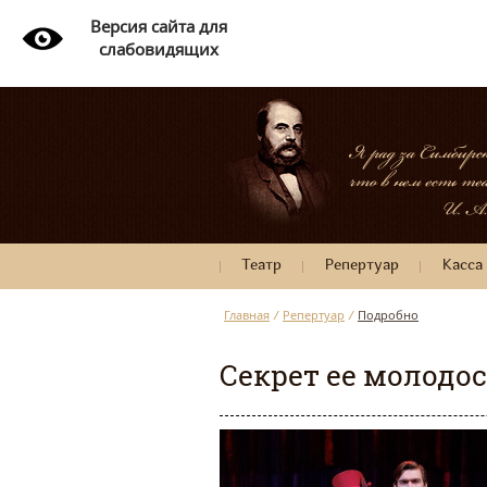
Версия сайта для
слабовидящих
Театр
Репертуар
Касса
Главная
/
Репертуар
/
Подробно
Секрет ее молодо