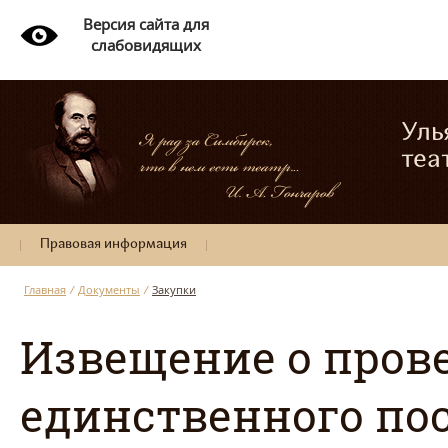
Версия сайта для
слабовидящих
Уль
теа
Правовая информация
Главная
/
Документы
/
Закупки
Извещение о пров
единственного пос