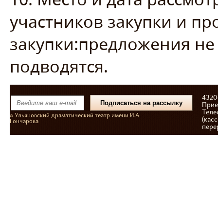
участников закупки и пр
закупки:предложения не 
подводятся.
43206
Прие
Теле
© Ульяновский драматический театр имени И.А.
(касс
Гончарова
пере