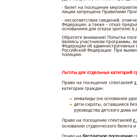
- билет на посещение мероприяти
лицам запрещена Правилами Прог
- несоответствие сведений, отмеч
Федерации, а также – отказ пред
основанием для отказа зрителю в 
Обратите внимание!
Попытка посе
являясь участником программы, я
Федерации об административных п
Российской Федерации. При выявл
полицию.
Льготы для отдельных категорий 
Право на посещение спектаклей
с
категории граждан:
инвалиды (на основании удос
дети-сироты, оставшиеся без
руководства детского дома и
Право на посещение спектаклей
с
основании студенческого билета и
Право на
бесплатное посещение
с