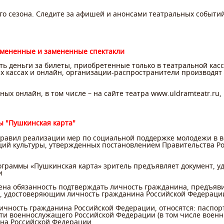
го сезона. Следите за афишей и анонсами театральных событий
отмененные и замененные спектакли
ь деньги за билеты, приобретенные только в театральной касс
х кассах и онлайн, организации-распространители производят
ых онлайн, в том числе – на сайте театра www.uldramteatr.r
ы "Пушкинская карта"
 Правил реализации мер по социальной поддержке молодежи в во
ий культуры, утвержденных постановлением Правительства Ро
граммы «Пушкинская карта» зритель предъявляет документ, 
и
ена обязанность подтверждать личность гражданина, предъяви
, удостоверяющим личность гражданина Российской Федераци
личность гражданина Российской Федерации, относятся: паспор
ти военнослужащего Российской Федерации (в том числе военн
на Российской Федерации.