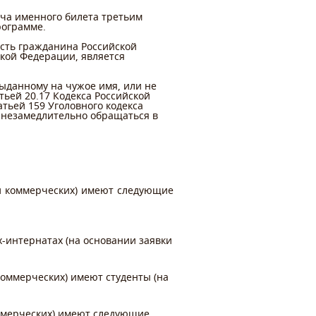
ча именного билета третьим
рограмме.
ость гражданина Российской
кой Федерации, является
ыданному на чужое имя, или не
ьей 20.17 Кодекса Российской
тьей 159 Уголовного кодекса
 незамедлительно обращаться в
и коммерческих) имеют следующие
х-интернатах (на основании заявки
оммерческих) имеют студенты (на
оммерческих) имеют следующие