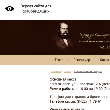
Версия сайта для
слабовидящих
Театр
Репертуар
Касса
Главная
/
Касса
/
Расписание и скидки
Основная касса
г.Ульяновск, ул. Спасская 12 А (це
Режим работы:
с 10.00 до 19.00 (б
Телефон для справок и бронировани
Телефон кассы: (8422) 41-79-61
Уважаемые зрители!