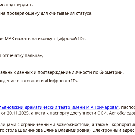
имо подтвердить.
на проверяющему для считывания статуса.
ре MAX нажать на иконку «Цифровой ID»;
и отпечатку пальца»;
ональных данных и подтверждение личности по биометрии;
ждение о готовности «Цифрового ID»
яновский драматический театр имени И.А.Гончарова"
: паспо
от 20.11.2025, анкета к паспорту доступности ОСИ, Акт обслед
лицами с ограниченными возможностями, а также - корпоратив
го стола Шелчинова Элина Владимировна). Электронный адрес