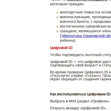
категории граждан:
многодетные семьи (на основ
военнослужащие, проходящие 
военного билета, с предъявл
воспитанники суворовских в
граждане, являющиеся члена
Губернатора Ульяновской об
ребенка).
Цифровой ID
Чтобы подтвердить льготный стату
Цифровой ID — это цифровое удос
подтверждать свой возраст и стат
Во время проверки Цифрового
ID
к
«Госуслуги» (сервис «Госкан»). П
экран защищен от создания скрин
Как воспользоваться Цифровым ID
⁠Выбрать в MAX раздел «Профиль».
⁠Открыть вкладку «Цифровой ID».