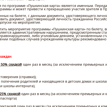
я по программе «Пушкинская карта» является именным. Переда
раммы и может привести к прекращению участия зрителя в П
енных на билете, с данными документа, удостоверяющего личн
ъявить документ, удостоверяющий личность гражданина Российс
допуске на мероприятие.
тить мероприятие программы «Пушкинская карта» по билету, в
вляется административным нарушением, предусмотренным стат
равонарушениях, либо уголовным деянием, установленным ста
ении подобных случаев учреждениям культуры рекомендовано
граждан
 50% скидкой
один раз в месяц (за исключением премьерных 
товерения (справки));
 попечения родителей и находящиеся в детских домах и школа
ли школы-интерната);
 25% скидкой
один раз в месяц (за исключением премьерных и к
 паспорта)
пектаклей один раз в месяц (за исключением премьерных и к