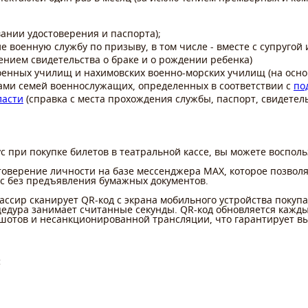
ании удостоверения и паспорта);
военную службу по призыву, в том числе - вместе с супругой 
ением свидетельства о браке и о рождении ребенка)
оенных училищ и нахимовских военно-морских училищ (на осно
ми семей военнослужащих, определенных в соответствии с
по
ласти
(справка с места прохождения службы, паспорт, свидетел
с при покупке билетов в театральной кассе, вы можете воспо
товерение личности на базе мессенджера MAX, которое позволя
ус без предъявления бумажных документов.
ассир сканирует QR-код с экрана мобильного устройства поку
роцедура занимает считанные секунды. QR-код обновляется кажд
шотов и несанкционированной трансляции, что гарантирует вы
: