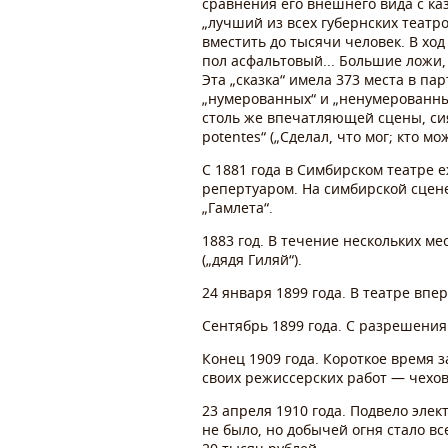
сравнения его внешнего вида с каз
„лучший из всех губернских театр
вместить до тысячи человек. В хо
пол асфальтовый... Большие ложи,
Эта „сказка“ имела 373 места в па
„нумерованных“ и „ненумерованны
столь же впечатляющей сцены, сиял
potentes“ („Сделал, что мог; кто м
С 1881 года в Симбирском театре 
репертуаром. На симбирской сцене
„Гамлета“.
1883 год. В течение нескольких м
(„дядя Гиляй“).
24 января 1899 года. В театре впе
Сентябрь 1899 года. С разрешени
Конец 1909 года. Короткое время 
своих режиссерских работ — чехов
23 апреля 1910 года. Подвело эле
не было, но добычей огня стало в