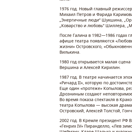
1976 год. Новый главный режиссе
Михаил Петров и Фарида Каримова,
„Энергичные люди“ Шукшина, „Орфе
„Коварство и любовь“ Шиллера, „М
После Галина в 1982—1986 годах г
афише театра появляются «Любовь
жизни» Островского, «Обыкновенн
Вилькина.
1980 год открывается малая сцена
Вершина и Алексей Кирилин.
1987 год. В театре начинается эп
«Ричард II», которую по достоинс
Еще один «протеже» Копылова, ре
Дрозниным создают неповторимое 
Во время показа спектакля в Крак
театра Копылова — высокая драмат
Островский, Алексей Толстой, Гонч
2002 год. В Кремле президент РФ 
«Генрих IV» Пиранделло, «Лев зи
Шейману, Кларе Шадько и художни