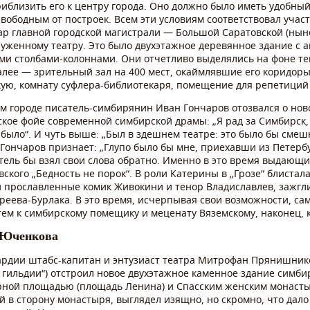
риблизить его к центру города. Оно должно было иметь удобный
вободным от построек. Всем эти условиям соответствовал уча
ар главной городской магистрали — Большой Саратовской (нын
оруженному театру. Это было двухэтажное деревянное здание с
ми столбами-колоннами. Они отчетливо выделялись на фоне те
алее — зрительный зал на 400 мест, окаймлявшие его коридоры,
ую, комнату суфлера-библиотекаря, помещение для репетиций 
ом городе писатель-симбирянин Иван Гончаров отозвался о нов
ое фойе современной симбирской драмы: „Я рад за Симбирск, чт
ни было“. И чуть выше: „Был в здешнем театре: это было бы смеш
ончаров признает: „Глупо было бы мне, приехавши из Петербу
атель бы взял свои слова обратно. Именно в это время выдающи
вского „Бедность не порок“. В роли Катерины в „Грозе“ блиста
и прославленные комик Живокини и тенор Владиславлев, зажгл
еева-Бурлака. В это время, исчерпывая свои возможности, сам 
тем к симбирскому помещику и меценату Вяземскому, наконец, 
о Юченкова
вардии штабс-капитан и энтузиаст театра Митрофан Прянишник
гильдии“) отстроил новое двухэтажное каменное здание симбир
орной площадью (площадь Ленина) и Спасским женским монастыр
 в сторону монастыря, выглядел изящно, но скромно, что дало