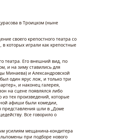
Дурасова в Троицком (ныне
ение своего крепостного театра со
, в которых играли как крепостные
о театра. Его внешний вид, по
м, и на зиму ставились для
ицы Минаева) и Александровской
был один ярус лож, и только три
партер», и наконец галерея,
зон на сцене появлялся либо
о из тех произведений, которые
ьной афиши были комедии,
мя представления шли в „Доме
цедейству. Все говорило о
алым усилиям мещанина-кондитера
Мельпомены при подборе нового