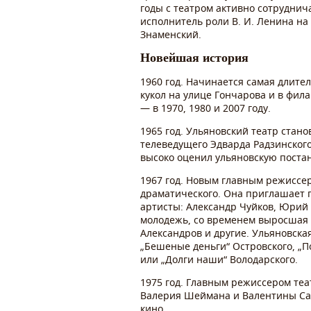
годы с театром активно сотрудни
исполнитель роли В. И. Ленина на
Знаменский.
Новейшая история
1960 год. Начинается самая длите
кукол на улице Гончарова и в фи
— в 1970, 1980 и 2007 году.
1965 год. Ульяновский театр стано
телеведущего Эдварда Радзинского
высоко оценил ульяновскую постан
1967 год. Новым главным режиссе
драматического. Она приглашает 
артисты: Александр Чуйков, Юрий 
молодежь, со временем выросшая 
Александров и другие. Ульяновска
„Бешеные деньги“ Островского, „
или „Долги наши“ Володарского.
1975 год. Главным режиссером теа
Валерия Шеймана и Валентины Сав
кино.