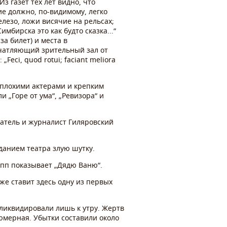
з газет тех лет видно, что
ие должно, по-видимому, легко
елезо, ложи висячие на рельсах;
бирска это как будто сказка...“
за билет) и места в
ечатляющий зрительный зал от
ci, quod rotui; faciant meliora
еплохими актерами и крепким
 „Горе от ума“, „Ревизора“ и
сатель и журналист Гиляровский
зданием театра злую шутку.
упп показывает „Дядю Ваню“.
же ставит здесь одну из первых
 ликвидировали лишь к утру. Жертв
тюмерная. Убытки составили около