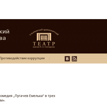
кий
ва
Противодействие коррупции
комедия „Пугачев Емелька“ в трех
и».