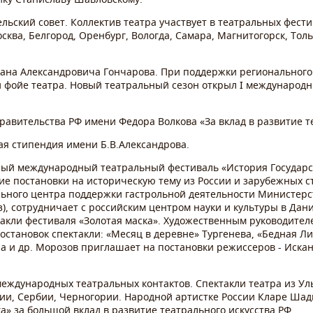
ельский совет. Коллектив театра участвует в театральных фести
сква, Белгород, Оренбург, Вологда, Самара, Магнитогорск, Толь
Ивана Александровича Гончарова. При поддержки региональног
и фойе театра. Новый театральный сезон открыл I международ
Правительства РФ имени Федора Волкова «За вклад в развитие т
ая стипендия имени Б.В.Александрова.
ный международный театральный фестиваль «История Государст
ие постановки на историческую тему из России и зарубежных 
ального центра поддержки гастрольной деятельности Министер
аз), сотрудничает с российским центром науки и культуры в Да
акли фестиваля «Золотая маска». Художественным руководител
остановок спектакли: «Месяц в деревне» Тургенева, «Бедная Л
а и др. Морозов приглашает на постановки режиссеров - Искан
международных театральных контактов. Спектакли театра из У
нии, Сербии, Черногории. Народной артистке России Кларе Ша
а» за большой вклад в развитие театрального искусства РФ.