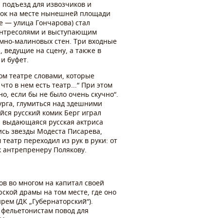
 подъезд для извозчиков и
сток на месте нынешней площади
е — улица Гончарова) стал
 антресолями и выступающим
мно-малиновых стен. Три входные
 ведущие на сцену, а также в
и буфет.
ом театре словами, которые
о в нем есть театр...“ При этом
но, если бы не было очень скучно“.
рга, глумиться над здешними
йся русский комик Берг играл
ла выдающаяся русская актриса
ись звезды Модеста Писарева,
театр переходил из рук в руки: от
к антрепренеру Полякову.
ов во многом на капитал своей
ской драмы на том месте, где оно
ем (ДК „Губернаторский“).
 фельетонистам повод для