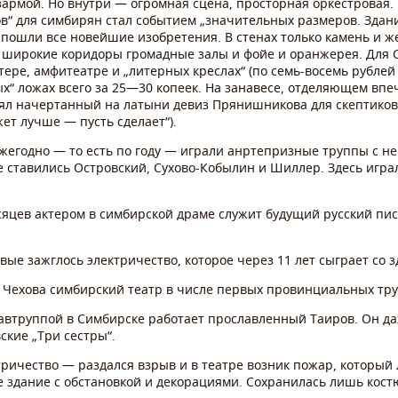
армой. Но внутри — огромная сцена, просторная оркестровая. И
ов“ для симбирян стал событием „значительных размеров. Здан
д пошли все новейшие изобретения. В стенах только камень и ж
 широкие коридоры громадные залы и фойе и оранжерея. Для Сим
ртере, амфитеатре и „литерных креслах“ (по семь-восемь рублей 
х“ ложах всего за 25—30 копеек. На занавесе, отделяющем вп
 начертанный на латыни девиз Прянишникова для скептиков: „Fe
ожет лучше — пусть сделает“).
ежегодно — то есть по году — играли анртепризные труппы с н
 ставились Островский, Сухово-Кобылин и Шиллер. Здесь играли
есяцев актером в симбирской драме служит будущий русский пи
рвые зажглось электричество, которое через 11 лет сыграет со 
я Чехова симбирский театр в числе первых провинциальных тр
завтруппой в Симбирске работает прославленный Таиров. Он да
ские „Три сестры“.
ктричество — раздался взрыв и в театре возник пожар, который
се здание с обстановкой и декорациями. Сохранилась лишь кос