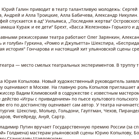
р Юрий Галин приводит в театр талантливую молодежь: Сергей
 Андрей и Алла Троицкие, Алла Бабичева, Александр Никулин. 
й спускается в ад“ Уильямса, „Последняя жертва“ Островског
амаша Кураж и ее дети“ Брехт, «Васса Железнова» Горького и д
лавными режиссерами театра работают Олег Зарянкин, Алексан
 и голуби» Гуркина, «Ромео и Джульетта» Шекспира, «Бесприд
ая история" Гончарова и настоящий хит ульяновской сцены ср
 театра — место смелых театральных экспериментов. В труппу 
оха Юрия Копылова. Новый художественный руководитель заявл
тву оценивают в Москве. На главную роль Копылов приглашает 
жиссер Вадим Климовский в содружестве с известным мастеро
действо «Игры с привидением» по пьесе культового польского
ове его по достоинству оценивает сам автор. У театра начинает
ургия: Шекспир, Мольер, Гольдони, Гауптман, Чехов, Пиранделл
аров, Фигейреду, Ануй, Сартр.
Владимир Путин вручает Государственную премию России (за с
мой» Голдмена) мастерам ульяновской сцены Юрию Копылову, Б
ку Станиславу Шавловскому.