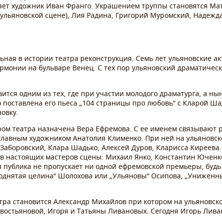
чает художник Иван Франго. Украшением труппы становятся М
 ульяновской сцене), Лия Радина, Григорий Муромский, Надежд
льная в истории театра реконструкция. Семь лет ульяновские ак
лармонии на бульваре Венец. С тех пор ульяновский драматиче
вится одним из тех, где при участии молодого драматурга, а ны
 поставлена его пьеса „104 страницы про любовь“ с Кларой Ша
овку.
ром театра назначена Вера Ефремова. С ее именем связывают р
главным художником Анатолия Клименко. При ней на ульяновс
Заборовский, Клара Шадько, Алексей Дуров, Кларисса Киреева.
в настоящих мастеров сцены: Михаил Янко, Константин Юченко
я публика не пропускает ни одной ефремовской премьеры, буд
Поднятая целина“ Шолохова или „Ульяновы“ Осипова, „Униженн
тра становится Александр Михайлов при котором на ульяновск
остьяновой, Игоря и Татьяны Ливановых. Сегодня Игорь Ливан