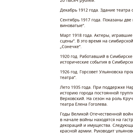
20 тысяч рублей.
Декабрь 1912 года. Здание театра
Сентябрь 1917 года. Показаны дв
виноватые“.
Март 1918 года. Актеры, игравшие
сцены“. В это время на симбирско
„Сонечке“.
1920 год. Работавший в Симбирске
исторические события в Симбирск
1926 год. Горсовет Ульяновска пр
театра“.
Лето 1935 года. При поддержке На
историю города постоянной трупп
Верховский. На сезон на роль Кр
театра Елена Гоголева.
Годы Великой Отечественной войны
в начале войны находятся на гаст
декораций и имущества. Следующи
красной армии. Руководит ульянов