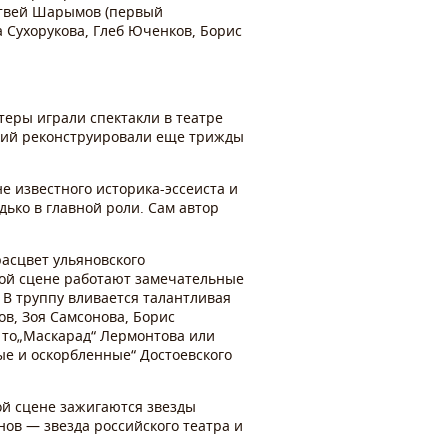
атвей Шарымов (первый
а Сухорукова, Глеб Юченков, Борис
теры играли спектакли в театре
ский реконструировали еще трижды
не известного историка-эссеиста и
дько в главной роли. Сам автор
асцвет ульяновского
кой сцене работают замечательные
 В труппу вливается талантливая
в, Зоя Самсонова, Борис
ь то„Маскарад“ Лермонтова или
ые и оскорбленные“ Достоевского
ой сцене зажигаются звезды
ов — звезда российского театра и