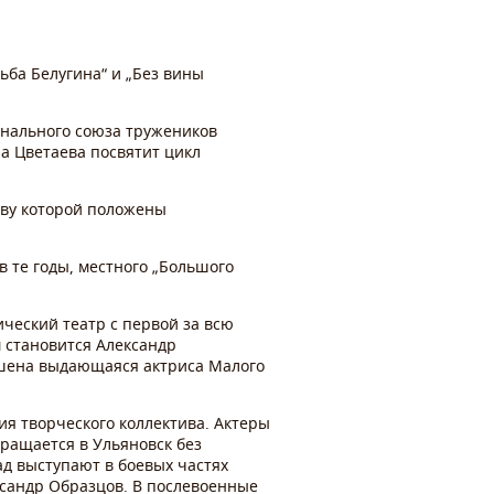
ба Белугина“ и „Без вины
онального союза тружеников
на Цветаева посвятит цикл
ову которой положены
в те годы, местного „Большого
ческий театр с первой за всю
 становится Александр
лашена выдающаяся актриса Малого
ия творческого коллектива. Актеры
вращается в Ульяновск без
д выступают в боевых частях
ександр Образцов. В послевоенные