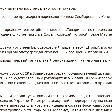
 окончательно восстановлено после пожара.
е последние премьеры в дореволюционном Симбирске — „Женить
 в городском театре, объединяются в „Товарищество професси
й сцене блистает актриса Софья Голлидэй, которой позже Мари
 драматург Билль-Белоцерковский пишет пьесу „Шторм“, в осн
е в бурную эпоху гражданской войны и военной интервенции.
оизводит первый капитальный ремонт здания, как его называли 
ркомпросса СССР в Ульяновске создан Государственный драмати
ой. А ее художественным руководителем и главным режиссером
учининой в спектакль „Без вины виноватые“ Островского приг
. Они застают ульяновский театр в самом расцвете становлен
ролях по Украине. После ряда эвакуаций и передряг труппа воз
е четыре года ульяновские лицедеи в составе фронтовых брига
ской труппой в эти годы М. М. Маламуд. Затем его сменяет Ал