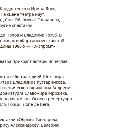
 Кондратенко и Ирина Янко,
На сцене театра идут:
о, „Сны Обломова“ Гончарова,
ругие спектакли.
др Попов и Владимир Голуб. В
анница» и «Картины московской
едины 1980-х — «Экспромт»
театра приходят актеры Вячеслав
яет о себе трагедией Шекспира
актера Владимира Кустарникова.
м сценического движения Андреем
 драматурга Славомира Мрожека.
ся новая жизнь. Основа репертуара
о, Гоцци, Лопе де Вега,
пектакли «Обрыв» Гончарова,
орису Александрову, Валерию