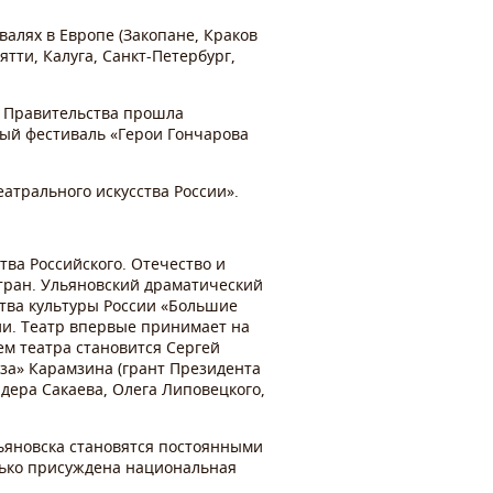
валях в Европе (Закопане, Краков
ятти, Калуга, Санкт-Петербург,
о Правительства прошла
ный фестиваль «Герои Гончарова
еатрального искусства России».
ва Российского. Отечество и
стран. Ульяновский драматический
ства культуры России «Большие
нии. Театр впервые принимает на
ем театра становится Сергей
иза» Карамзина (грант Президента
дера Сакаева, Олега Липовецкого,
льяновска становятся постоянными
дько присуждена национальная