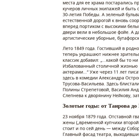
места для ее храма постарались п
кучеров личных экипажей и быть с
30-летия Победы. А зеленый бульв
естественной дорогой к вновь со
вперед портиком с высокими белы
двери вели в небольшое фойе. А д
артистические уборные, бутафорск
Лето 1849 года. Гостивший в родн
теперь украшают нижнее зрительск
классик добавил: „...какой бы то 
Избалованный столичной жизнью Г
актерами...“ Уже через 11 лет пис
здесь в комедии Александра Остро
Трусова-Васильева. Здесь блистал
Полины Стрепетовой, Василия Андр
Слепнева к дворянину Нейкову, за
Золотые годы: от Таирова д
23 ноября 1879 года. Отставной г
жены („временной купчихи второй 
стоит и по сей день — между Соб
Главный фасад театра, выходивший