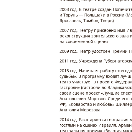
2003 год. В театре создан Попечит
и Торунь — Польша) и в России (Мо
Ярославль, Тамбов, Тверь).
2007 год. Театру присвоено имя 
реконструкция зрительского зала 
на современной сцене».
2009 год. Театр удостоен Премии 
2011 год. Учреждена Губернаторск
2013 год. Начинает работу ежегод
судьбы». В программу входят лучш
театр участвует в проекте Федер
гастроли» (гастроли во Владикавк
своей сцене проект «Лучшие спект
Анатольевич Морозов. Среди его п
РФ), «Коварство и любовь» Шиллер
Анатолия Морозова.
2014 год. Расширяется география 
гостями на сценах Израиля, Арме
театральная премия «Золотая маск