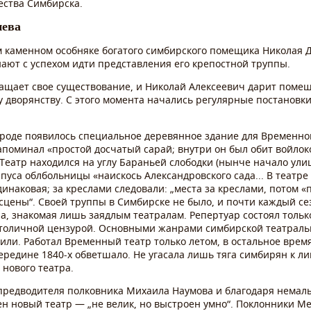
ества Симбирска.
нева
м каменном особняке богатого симбирского помещика Николая 
ают с успехом идти представления его крепостной труппы.
ращает свое существование, и Николай Алексеевич дарит помещ
 дворянству. С этого момента начались регулярные постановки
городе появилось специальное деревянное здание для Временног
оминал «простой досчатый сарай; внутри он был обит войлоко
Театр находился на углу Бараньей слободки (нынче начало ул
пуса облбольницы «наискось Александровского сада... В театре 
инаковая; за креслами следовали: „места за креслами, потом «
цены“. Своей труппы в Симбирске не было, и почти каждый се
па, знакомая лишь заядлым театралам. Репертуар состоял тольк
столичной цензурой. Основными жанрами симбирской театрал
вили. Работал Временный театр только летом, в остальное вре
ередине 1840-х обветшало. Не угасала лишь тяга симбирян к ли
 нового театра.
го предводителя полковника Михаила Наумова и благодаря нем
ен новый театр — „не велик, но выстроен умно“. Поклонники 