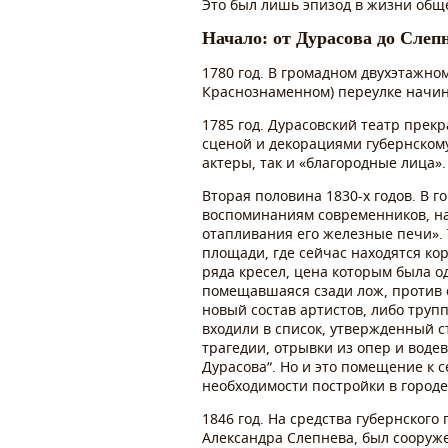
Это был лишь эпизод в жизни общ
Начало: от Дурасова до Слеп
1780 год. В громадном двухэтажно
Краснознаменном) переулке начин
1785 год. Дурасовский театр прек
сценой и декорациями губернскому
актеры, так и «благородные лица».
Вторая половина 1830-х годов. В 
воспоминаниям современников, нап
отапливания его железные печи». 
площади, где сейчас находятся кор
ряда кресел, цена которым была од
помещавшаяся сзади лож, против с
новый состав артистов, либо труп
входили в список, утвержденный 
трагедии, отрывки из опер и воде
Дурасова“. Но и это помещение к с
необходимости постройки в городе
1846 год. На средства губернско
Александра Слепнева, был сооруж