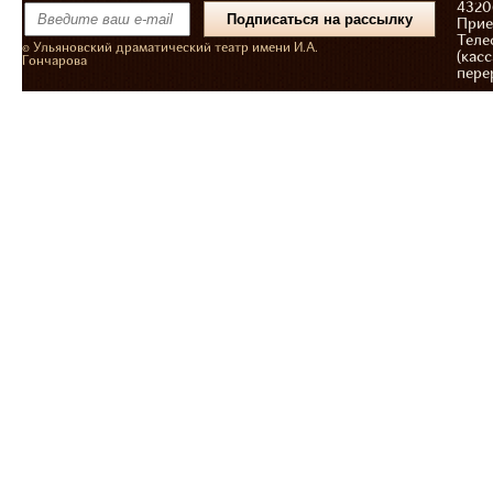
43206
Прие
Теле
© Ульяновский драматический театр имени И.А.
(касс
Гончарова
пере