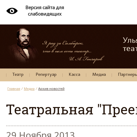
Версия сайта для
слабовидящих
Уль
теа
Театр
Репертуар
Касса
Медиа
Партнер
Главная
/
Медиа
/
Архив новостей
Театральная "Пре
29 Ноября 2013