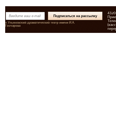
43206
Прие
Теле
© Ульяновский драматический театр имени И.А.
(касс
Гончарова
пере