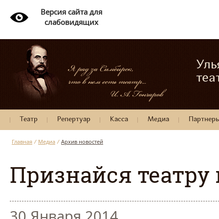
Версия сайта для
слабовидящих
Уль
теа
Театр
Репертуар
Касса
Медиа
Партнер
Главная
/
Медиа
/
Архив новостей
Признайся театру 
30 Января 2014