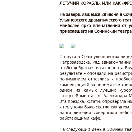
ЛЕТУЧИЙ КОРАБЛЬ, ИЛИ КАК «ФР
На завершившемся 28 июня в Сочи
Ульяновского драматического теат
Наиболее ярко впечатления от ул
приехавшего на Сочинский театрал
По пути в Сочи ульяновских лиц
Петрозаводске. Ряд авиакомпаний
чтобы добраться из аэропорта Вну
результате – опоздали на регистр
пониманием отнеслись к пробле
компенсацией за пережитые трево
одной из самых лучших курорт
энтертейнмента – от Александра 
Эта поездка, кстати, опровергла 
к полуночи было светло как днем
наши лицедеи совершили неболь
работающими кафе.
На следующий день в Зимнем теа