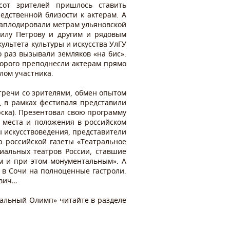
сот зрителей пришлось ставить
едственной близости к актерам. А
о аплодировали метрам ульяновской
аилу Петрову и другим и рядовым
ультета культуры и искусства УлГУ
 раз вызывали земляков «на бис».
орого преподнесли актерам прямо
лом участника.
тречи со зрителями, обмен опытом
, в рамках фестиваля представили
рска). Презентовал свою программу
 места и положения в российском
 искусствоведения, представители
 российской газеты «Театральное
иальных театров России, ставшие
м и при этом монументальным». А
в Сочи на полноценные гастроли.
ович…
ральный Олимп» читайте в разделе