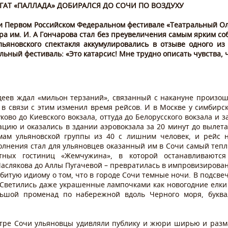
ЕГАТ «ПАЛЛАДА» ДОБИРАЛСЯ ДО СОЧИ ПО ВОЗДУХУ
 Первом Российском Федеральном фестивале «Театральный Ол
ра им. И. А Гончарова стал без преувеличения самым ярким со
ьяновского спектакля аккумулировались в отзыве одного из
ьный фестиваль: «Это катарсис! Мне трудно описать чувства, 
едеев ждал «мильон терзаний», связанный с накануне произ
 в связи с этим изменил время рейсов. И в Москве у симбирск
ково до Киевского вокзала, оттуда до Белорусского вокзала и 
ацию и оказались в здании аэровокзала за 20 минут до вылет
мам ульяновской группы из 40 с лишним человек, и рейс 
лнения стал для ульяновцев оказанный им в Сочи самый тепл
ных гостиниц «Жемчужина», в которой останавливаются 
Маслякова до Аллы Пугачевой – превратилась в импровизирован
избитую идиому о том, что в городе Сочи темные ночи. В подсв
. Светились даже украшенные лампочками как новогодние елки
шой променад по набережной вдоль Черного моря, буквал
тре Сочи ульяновцы удивляли публику и жюри ширью и разма