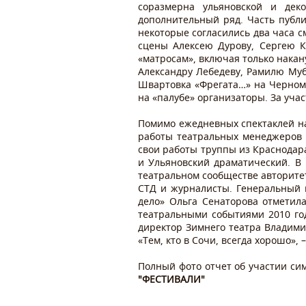
соразмерна ульяновской и дек
дополнительный ряд. Часть публи
некоторые согласились два часа с
сцены Алексею Дурову, Сергею К
«матросам», включая только накан
Александру Лебедеву, Рамилю Муб
Швартовка «Фрегата…» на Черном
на «палубе» организаторы. За уча
Помимо ежедневных спектаклей на
работы театральных менеджеров и
свои работы труппы из Краснодара
и Ульяновский драматический. В
театральном сообществе авторите
СТД и журналисты. Генеральный 
дело» Ольга Сенаторова отметил
театральными событиями 2010 го
директор Зимнего театра Владим
«Тем, кто в Сочи, всегда хорошо»
Полный фото отчет об участии си
"ФЕСТИВАЛИ"