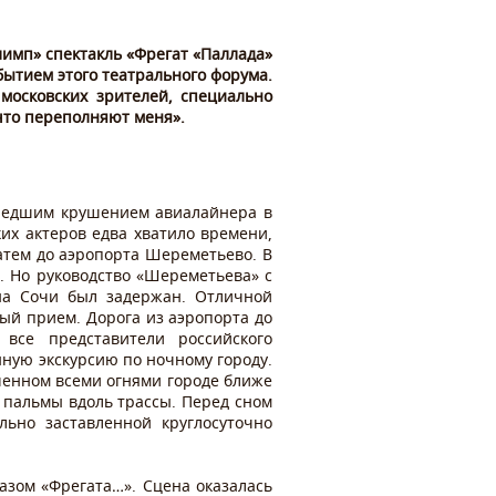
имп» спектакль «Фрегат «Паллада»
бытием этого театрального форума.
 московских зрителей, специально
что переполняют меня».
ошедшим крушением авиалайнера в
их актеров едва хватило времени,
затем до аэропорта Шереметьево. В
а. Но руководство «Шереметьева» с
на Сочи был задержан. Отличной
ый прием. Дорога из аэропорта до
все представители российского
ную экскурсию по ночному городу.
еченном всеми огнями городе ближе
 пальмы вдоль трассы. Перед сном
ьно заставленной круглосуточно
зом «Фрегата…». Сцена оказалась