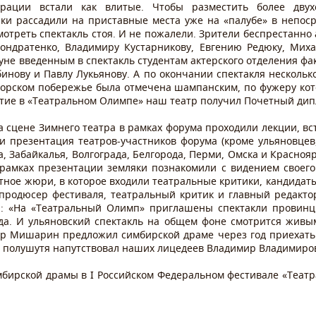
орации встали как влитые. Чтобы разместить более двух
ки рассадили на приставные места уже на «палубе» в непоср
мотреть спектакль стоя. И не пожалели. Зрители беспрестанн
ондратенко, Владимиру Кустарникову, Евгению Редюку, Мих
уне введенным в спектакль студентам актерского отделения фак
инову и Павлу Лукьянову. А по окончании спектакля несколько
орском побережье была отмечена шампанским, по фужеру кот
стие в «Театральном Олимпе» наш театр получил Почетный дип
 сцене Зимнего театра в рамках форума проходили лекции, вс
 презентация театров-участников форума (кроме ульяновцев
, Забайкалья, Волгограда, Белгорода, Перми, Омска и Красноя
 рамках презентации земляки познакомили с видением своего
тное жюри, в которое входили театральные критики, кандидаты
продюсер фестиваля, театральный критик и главный редактор
а: «На «Театральный Олимп» приглашены спектакли провинц
да. И ульяновский спектакль на общем фоне смотрится живы
ир Мишарин предложил симбирской драме через год приехать 
, – полушутя напутствовал наших лицедеев Владимир Владимир
мбирской драмы в I Российском Федеральном фестивале «Теат