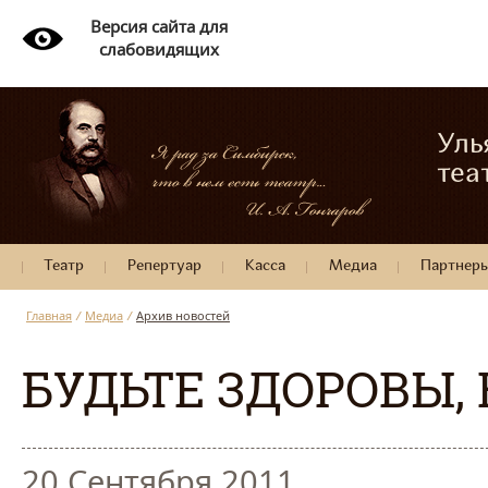
Версия сайта для
слабовидящих
Уль
теа
Театр
Репертуар
Касса
Медиа
Партнер
Главная
/
Медиа
/
Архив новостей
БУДЬТЕ ЗДОРОВЫ,
20 Сентября 2011