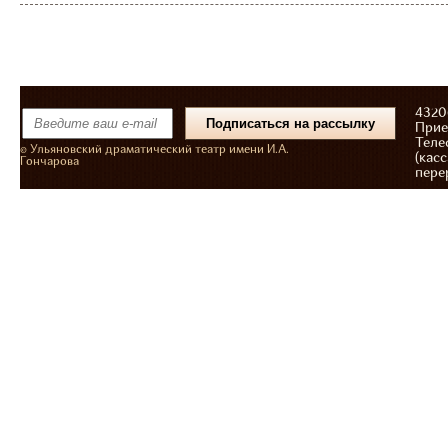
43206
Прие
Теле
© Ульяновский драматический театр имени И.А.
(касс
Гончарова
пере