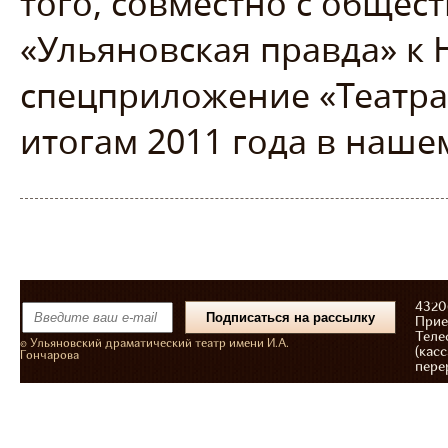
того, совместно с общес
«Ульяновская правда» к 
спецприложение «Театра
итогам 2011 года в нашем
43206
Прие
Теле
© Ульяновский драматический театр имени И.А.
(касс
Гончарова
пере