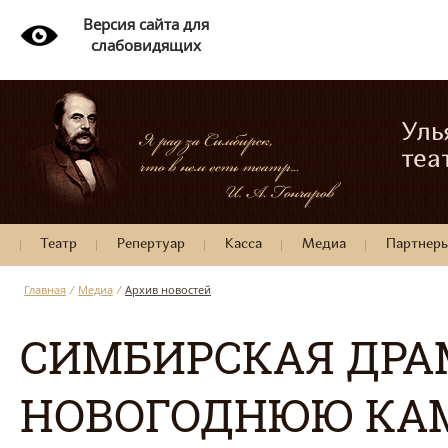
Версия сайта для
слабовидящих
Уль
теа
Театр
Репертуар
Касса
Медиа
Партнер
Главная
/
Медиа
/
Архив новостей
СИМБИРСКАЯ ДРА
НОВОГОДНЮЮ К