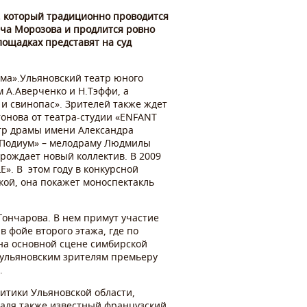
», который традиционно проводится
ича Морозова и продлится ровно
лощадках представят на суд
ума».Ульяновский театр юного
 А.Аверченко и Н.Тэффи, а
и свинопас». Зрителей также ждет
онова от театра-студии «ENFANT
атр драмы имени Александра
 «Подиум» – мелодраму Людмилы
рождает новый коллектив. В 2009
». В этом году в конкурсной
ой, она покажет моноспектакль
Гончарова. В нем примут участие
 фойе второго этажа, где по
на основной сцене симбирской
 ульяновским зрителям премьеру
.
итики Ульяновской области,
валя также известный французский