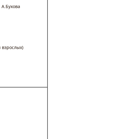
 А.Бухова
и взрослых)