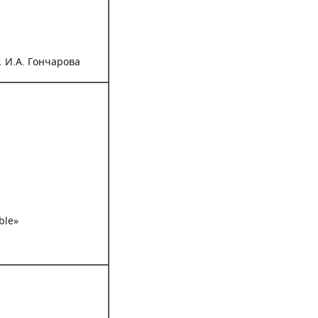
 И.А. Гончарова
ble»