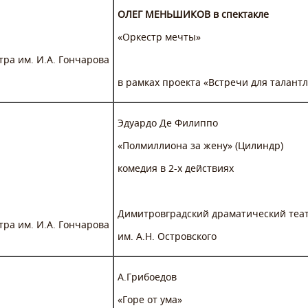
ОЛЕГ МЕНЬШИКОВ в спектакле
«Оркестр мечты»
тра им. И.А. Гончарова
в рамках проекта «Встречи для талант
Эдуардо Де Филиппо
«Полмиллиона за жену» (Цилиндр)
комедия в 2-х действиях
Димитровградский драматический теа
тра им. И.А. Гончарова
им. А.Н. Островского
А.Грибоедов
«Горе от ума»