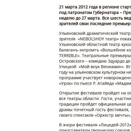
21 марта 2012 года в регионе ста
под патронатом Губернатора – Пр
неделю до 27 марта. Все шесть ве
зрителей свои последние премьеры
Ульяновский драматический театр 
зрителя «NEBOLSHOY театр» покаж
Ульяновский областной театр куко
балаганъ-экпромтъ «Волшебное ко
TERRIBLE». Театральные премьеры
Островского – комедию Эдуардо д
Улицкой «Мой внук Вениамин». Вт
году на ульяновском культурном н
программе участвует новорожденн
«Урок» по пьесе Р. Атайяда «Мад
Открытие фестиваля пройдет на ос
все театры области. Гости, участ
традиции пройдет официальная це
драмы почетный гость фестиваля,
своего спектакля «Оркестр мечты»
В жюри фестиваля «Лицедей-2012»
представители творческих союзов 