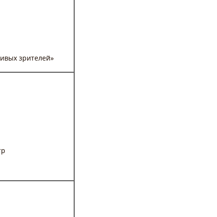
ливых зрителей»
тр