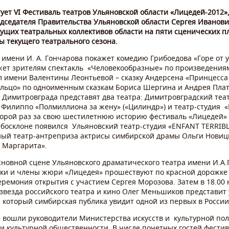
ртует VI Фестиваль театров Ульяновской области «Лицедей-2012
едседателя Правительства Ульяновской области Сергея Иванов
дущих театральных коллективов области на пяти сценических п
 текущего театрального сезона.
имени И. А. Гончарова покажет комедию Грибоедова «Горе от 
ет зрителям спектакль «Человекообразные» по произведениям
л имени Валентины Леонтьевой – сказку Андерсена «Принцесса 
льцо» по одноименным сказкам Бориса Шергина и Андрея Плат
 Димитровграда представят два театра: Димитровградский те
е Филиппо «Полмиллиона за жену» («Цилиндр») и театр-студия
орой раз за свою шестилетнюю историю фестиваль «Лицедей» 
ебосклоне появился Ульяновский театр-студия «ENFANT TERRIBLE
ый театр-антреприза актрисы симбирской драмы Ольги Новицк
ам Маргарита».
новной сцене Ульяновского драматического театра имени И.А.
ники и члены жюри «Лицедея» прошествуют по красной дорожке в
ремония открытия с участием Сергея Морозова. Затем в 18.00 
 звезда российского театра и кино Олег Меньшиков представит
, который симбирская публика увидит одной из первых в России
 вошли руководители Министерства искусств и культурной пол
и культурной общественности. В числе почетных гостей фести