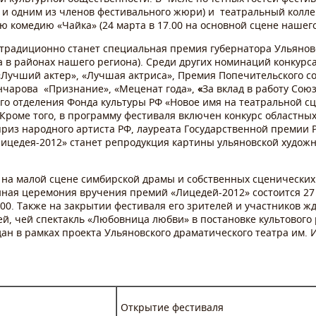
е и одним из членов фестивального жюри) и театральный колле
ю комедию «Чайка» (24 марта в 17.00 на основной сцене нашего
 традиционно станет специальная премия губернатора Ульянов
а в районах нашего региона). Среди других номинаций конкурс
«Лучший актер», «Лучшая актриса», Премия Попечительского со
ончарова «Признание», «Меценат года»,
«
За вклад в работу Сою
о отделения Фонда культуры РФ «Новое имя на театральной сц
 Кроме того, в программу фестиваля включен конкурс областн
приз народного артиста РФ, лауреата Государственной премии 
ицедея-2012» станет репродукция картины ульяновской худо
 на малой сцене симбирской драмы и собственных сценических
нная церемония вручения премий «Лицедей-2012» состоится 27
.00. Также на закрытии фестиваля его зрителей и участников 
ей, чей спектакль «Любовница любви» в постановке культового 
ан в рамках проекта Ульяновского драматического театра им. И
Открытие фестиваля