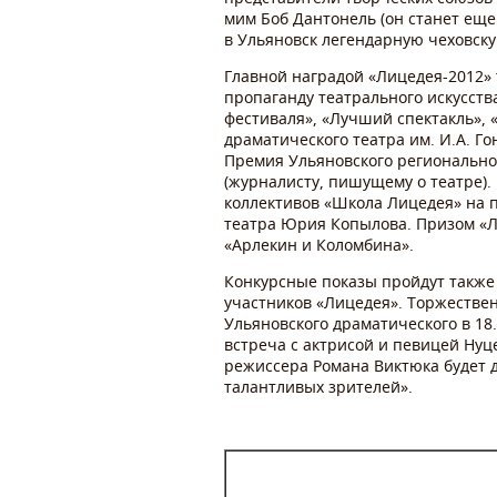
мим Боб Дантонель (он станет ещ
в Ульяновск легендарную чеховску
Главной наградой «Лицедея-2012»
пропаганду театрального искусств
фестиваля», «Лучший спектакль», 
драматического театра им. И.А. Г
Премия Ульяновского региональног
(журналисту, пишущему о театре).
коллективов «Школа Лицедея» на 
театра Юрия Копылова. Призом «Л
«Арлекин и Коломбина».
Конкурсные показы пройдут также
участников «Лицедея». Торжестве
Ульяновского драматического в 18
встреча с актрисой и певицей Нуц
режиссера Романа Виктюка будет д
талантливых зрителей».