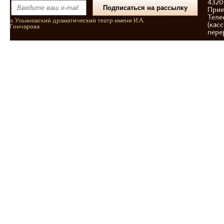
43206
Прие
Теле
© Ульяновский драматический театр имени И.А.
(касс
Гончарова
пере