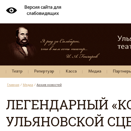
Версия сайта для
слабовидящих
Уль
теа
Театр
Репертуар
Касса
Медиа
Партнер
Главная
/
Медиа
/
Архив новостей
ЛЕГЕНДАРНЫЙ «К
УЛЬЯНОВСКОЙ СЦ