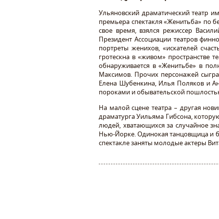
Ульяновский драматический театр име
премьера спектакля «Женитьба» по б
свое время, взялся режиссер Васили
Президент Ассоциации театров финно
портреты женихов, «искателей счаст
гротескна в «живом» пространстве те
обнаруживается в «Женитьбе» в пол
Максимов. Прочих персонажей сыгра
Елена Шубенкина, Илья Поляков и Ан
пороками и обывательской пошлостью
На малой сцене театра – другая нов
драматурга Уильяма Гибсона, котору
людей, хватающихся за случайное зн
Нью-Йорке. Одинокая танцовщица и бро
спектакле заняты молодые актеры Вит