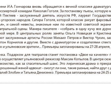
ни И.А. Гончарова вновь обращается к вечной классике драматургии
ессмертной комедии Николая Гоголя. За постановку пьесы, которую
й Пектеев - заслуженный деятель искусств РФ, лауреат Государс
-угорских народов. Сатира Гоголя, которой классик рисует фарсов
ья», и самой невесты, знакомые нам по известной советской экрани
атральной сцены. Манера писателя - «собрать в одну кучу все дурн
ной мере. В центральных ролях заняты Ольга Новицкая и Кристина
ют заслуженные артисты России Михаил Петров и Виктор Чукин, за
тон Корнилов и другие. Вместе с драматургом и создателями спек
 и ульяновские зрители… Премьеры запланированы на 27-28 апреля, 
инка. Подарком для театралов станет постановка «Двое на качелях»
ю осуществляет ульяновский режиссер Максим Копылов. В центре сюж
акомство, как за спасительный шанс. Это лирическая драма о прек
шенный женой адвокат - смогут ли они, такие разные, найти друг с 
алий Злобин и Татьяна Денисенко. Премьера запланирована на 24-25