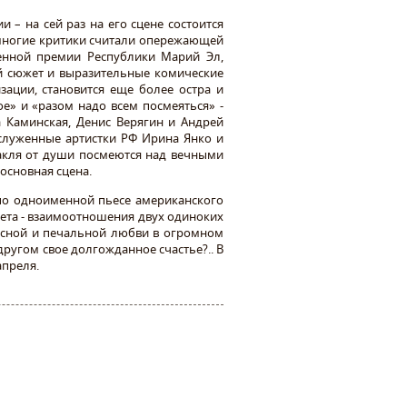
 – на сей раз на его сцене состоится
 многие критики считали опережающей
твенной премии Республики Марий Эл,
ый сюжет и выразительные комические
зации, становится еще более остра и
ое» и «разом надо всем посмеяться» -
 Каминская, Денис Верягин и Андрей
служенные артистки РФ Ирина Янко и
такля от души посмеются над вечными
основная сцена.
 по одноименной пьесе американского
ета - взаимоотношения двух одиноких
расной и печальной любви в огромном
другом свое долгожданное счастье?.. В
 апреля.