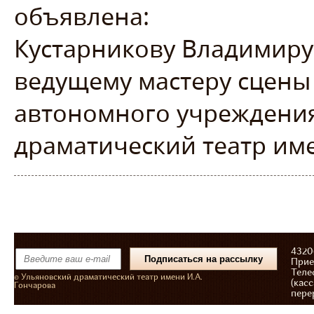
объявлена:
Кустарникову Владимиру 
ведущему мастеру сцены
автономного учреждения
драматический театр име
43206
Прие
Теле
© Ульяновский драматический театр имени И.А.
(касс
Гончарова
пере