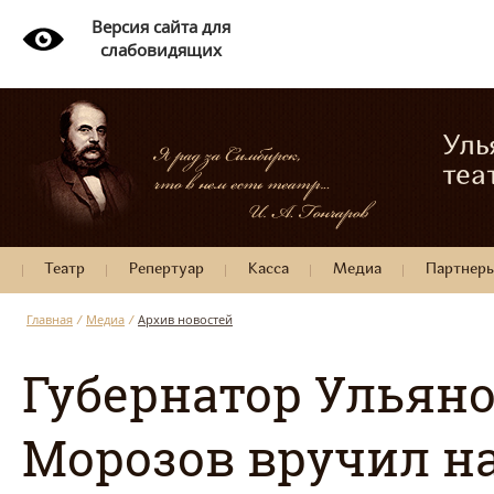
Версия сайта для
слабовидящих
Уль
теа
Театр
Репертуар
Касса
Медиа
Партнер
Главная
/
Медиа
/
Архив новостей
Губернатор Ульяно
Морозов вручил 