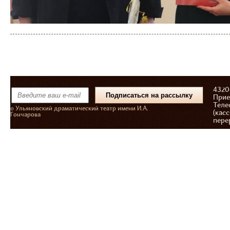
43206
Прие
Теле
© Ульяновский драматический театр имени И.А.
(касс
Гончарова
пере