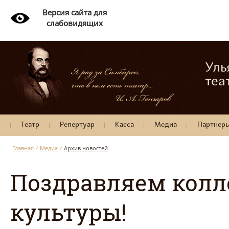
Версия сайта для
слабовидящих
Уль
теа
Театр
Репертуар
Касса
Медиа
Партнер
Главная
/
Медиа
/
Архив новостей
Поздравляем колл
культуры!