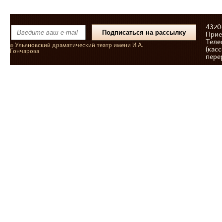
43206
Прие
Теле
© Ульяновский драматический театр имени И.А.
(касс
Гончарова
пере