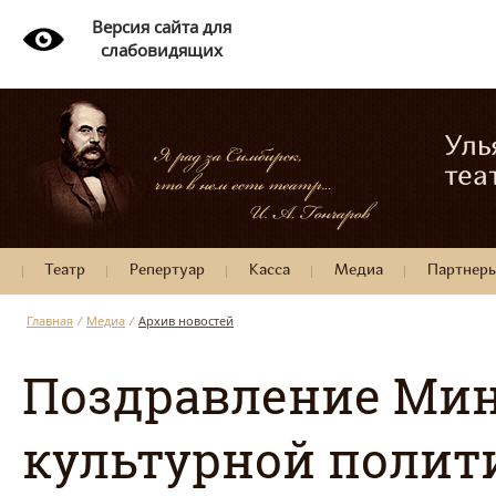
Версия сайта для
слабовидящих
Уль
теа
Театр
Репертуар
Касса
Медиа
Партнер
Главная
/
Медиа
/
Архив новостей
Поздравление Мин
культурной полит