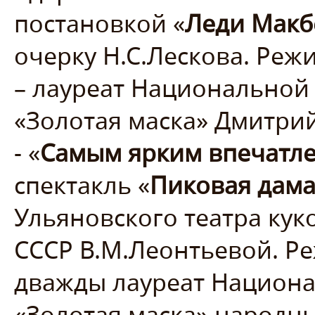
постановкой «
Леди Макб
очерку Н.С.Лескова. Реж
– лауреат Национальной
«Золотая маска» Дмитри
- «
Самым ярким впечатл
спектакль «
Пиковая дам
Ульяновского театра кук
СССР В.М.Леонтьевой. Р
дважды лауреат Национ
«Золотая маска» народны