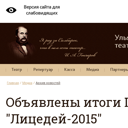
Версия сайта для
слабовидящих
Уль
теа
Театр
Репертуар
Касса
Медиа
Партнер
Главная
/
Медиа
/
Архив новостей
Объявлены итоги 
"Лицедей-2015"