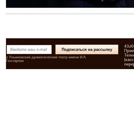
43206
Прие
Теле
© Ульяновский драматический театр имени И.А.
(касс
Гончарова
пере