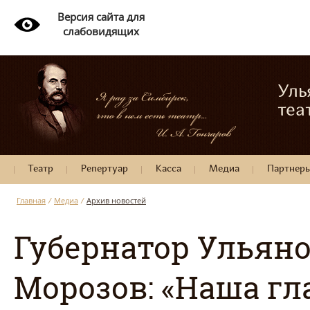
Версия сайта для
слабовидящих
Уль
теа
Театр
Репертуар
Касса
Медиа
Партнер
Главная
/
Медиа
/
Архив новостей
Губернатор Ульяно
Морозов: «Наша гл