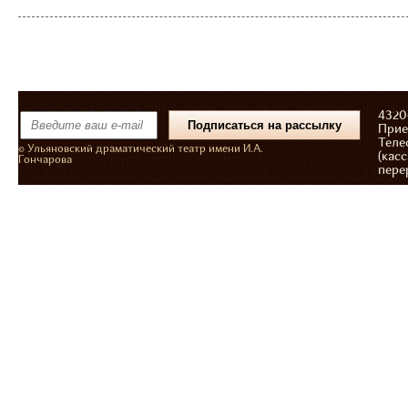
43206
Прие
Теле
© Ульяновский драматический театр имени И.А.
(касс
Гончарова
пере