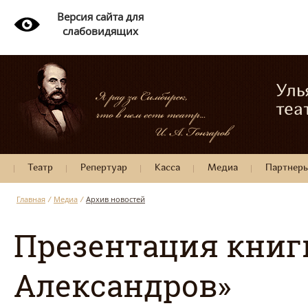
Версия сайта для
слабовидящих
Уль
теа
Театр
Репертуар
Касса
Медиа
Партнер
Главная
/
Медиа
/
Архив новостей
Презентация книг
Александров»