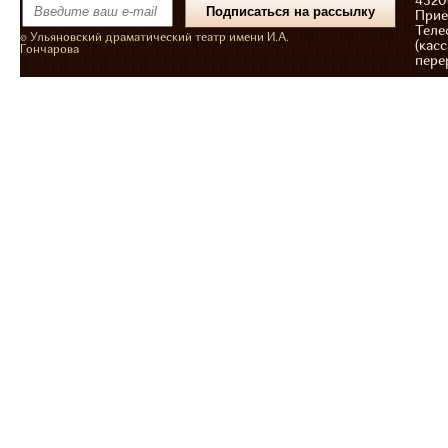
43206
Прие
Теле
© Ульяновский драматический театр имени И.А.
(касс
Гончарова
пере