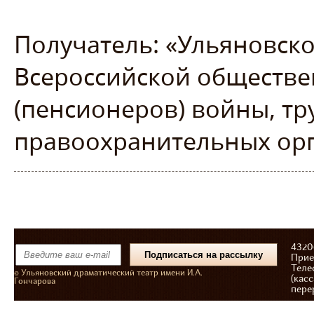
Получатель: «Ульяновск
Всероссийской обществе
(пенсионеров) войны, тр
правоохранительных орг
43206
Прие
Теле
© Ульяновский драматический театр имени И.А.
(касс
Гончарова
пере