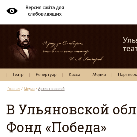
Версия сайта для
слабовидящих
Уль
теа
Театр
Репертуар
Касса
Медиа
Партнер
Главная
/
Медиа
/
Архив новостей
В Ульяновской об
Фонд «Победа»