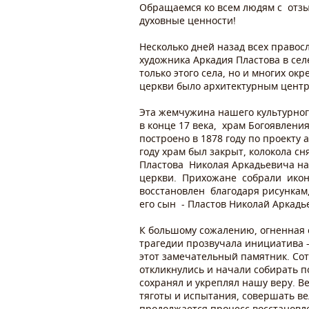
Обращаемся ко всем людям с отзы
духовные ценности!
Несколько дней назад всех правос
художника Аркадия Пластова в се
только этого села, но и многих о
церкви было архитектурным центр
Эта жемчужина нашего культурно
в конце 17 века, храм Богоявлени
построено в 1878 году по проекту
году храм был закрыт, колокола с
Пластова Николая Аркадьевича на
церкви. Прихожане собрали икон
восстановлен благодаря рисункам
его сын - Пластов Николай Аркадь
К большому сожалению, огненная 
трагедии прозвучала инициатива 
этот замечательный памятник. Сот
откликнулись и начали собирать 
сохранял и укреплял нашу веру. В
тяготы и испытания, совершать ве
продолжается процесс восстановл