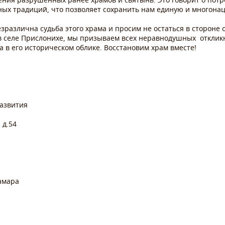
ных традиций, что позволяет сохранить нам единую и многона
зразлична судьба этого храма и просим не остаться в стороне 
в селе Прислонихе, мы призываем всех неравнодушных откликн
 в его историческом облике. Восстановим храм вместе!
развития
 д.54
Самара