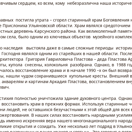
вчивым сердцем, ко всем, кому небезразлична наша историче
лавных постигла утрата – сгорел старинный храм Богоявления н
ле Прислониха Ульяновской области. Храм являлся средоточие
крестных деревень Карсунского района. Как великолепный памят
ом села, было одним из ключевых объектов музейного компле
го наследия выстояла даже в самые сложные периоды истории
я Господня являлся одним из старейших в нашей области. Посл
 архитектора Григория Гавриловича Пластова – деда Пластова 
няты, купола снесены, колокольня разобрана. Однако, в 1988 г
чалось восстановление храма и в начале 1990 –х он был возв
ы, нашли чудом сохранившиеся купольные кресты. Внешний в
, акварелям и картинам Аркадия Пластова, восстановлением вн
евич.
стихия полностью уничтожила здание духовного центра. Однако
- восстановить храм в прежних формах. Используя старинные ч
ни людей, не оставшихся безучастными к этой общей для всех
пожертвования. В наших силах восстановить народными усилиям
едь именно искренняя вера нашего многонационального народа
ликие открытия и созидать. Уже несколько лет подряд в Ульяно
ения разрушенных ранее храмов и святынь. Это говорит о пот