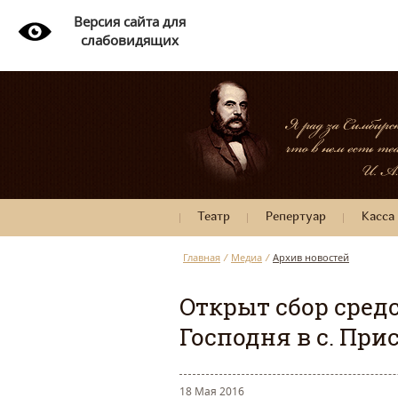
Версия сайта для
слабовидящих
Театр
Репертуар
Касса
Главная
/
Медиа
/
Архив новостей
Открыт сбор сред
Господня в с. При
18 Мая 2016