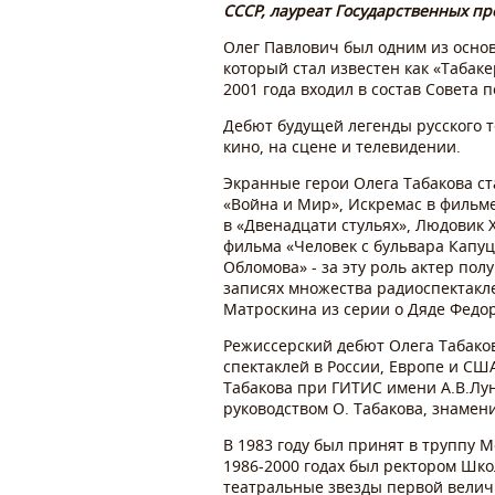
СССР, лауреат Государственных пр
Олег Павлович был одним из основ
который стал известен как «Табаке
2001 года входил в состав Совета 
Дебют будущей легенды русского те
кино, на сцене и телевидении.
Экранные герои Олега Табакова ст
«Война и Мир», Искремас в фильме
в «Двенадцати стульях», Людовик
X
фильма «Человек с бульвара Капуц
Обломова» - за эту роль актер пол
записях множества радиоспектакл
Матроскина из серии о Дяде Федор
Режиссерский дебют Олега Табаков
спектаклей в России, Европе и СШ
Табакова при ГИТИС имени А.В.Лун
руководством О. Табакова, знамени
В 1983 году был принят в труппу 
1986-2000 годах был ректором Шко
театральные звезды первой велич