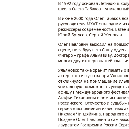
В 1992 году основал Летнюю школу 
школа Олега Табаков – уникальный
В июне 2000 года Олег Табаков во
руководителя МХАТ стал одним из 
режиссеры современности: Евгени
Юрий Бутусов, Сергей Женовач.
Олег Павлович выходил на подмост
сцене, не забудут его Сашу Адуев
Фигаро – графа Альмавиву, доктор
многих других персонажей класси
Ульяновск также хранит память о 
актерского искусства при Ульянов
откликнулся на приглашение Ульян
уникальную возможность увидеть с
афишу
I
Международного фестивал
Агафьи Тихоновны в нем исполни
Российского. Отечество и судьбы»
героев в исполнении известных ак
Николая Чиндяйкина, народного а
Позднее Олег Павлович и сам выхо
лауреатом Госпремии России Серг