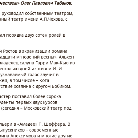
чеством» Олег Павлович Табаков.
т руководил собственным театром,
нный театр имени А.П.Чехова, с
рал порядка двух сотен ролей в
й Ростов в экранизации романа
надцати мгновений весны», Альхен
владелец салуна Гарри Мак-Кью из
есколько дней из жизни И. И.
 узнаваемый голос звучит в
й, в том числе – Кота
ствие хозяина с другом Бобиком.
астер поставил более сорока
уденты первых двух курсов
(сегодня – Московский театр под
альери в «Амадее» П. Шеффера. В
выпускников – современные
ина Апексимова и многие другие.