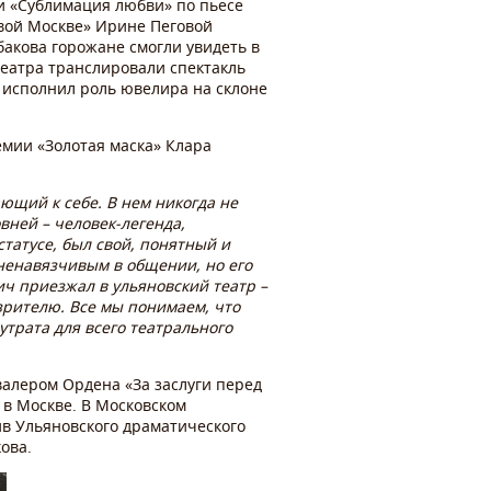
 и «Сублимация любви» по пьесе
ивой Москве» Ирине Пеговой
бакова горожане смогли увидеть в
театра транслировали спектакль
 исполнил роль ювелира на склоне
емии «Золотая маска» Клара
ющий к себе. В нем никогда не
вней – человек-легенда,
статусе, был свой, понятный и
 ненавязчивым в общении, но его
ич приезжал в ульяновский театр –
 зрителю. Все мы понимаем, что
утрата для всего театрального
алером Ордена «За заслуги перед
 в Москве. В Московском
ив Ульяновского драматического
ова.