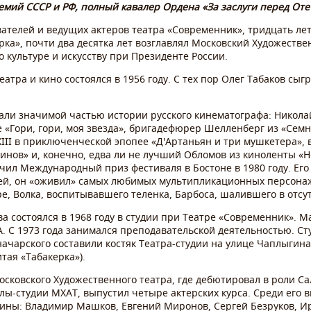
емий СССР и РФ, полный кавалер Ордена «За заслуги перед Оте
ателей и ведущих актеров театра «Современник», тридцать ле
рка», почти два десятка лет возглавлял Московский Художестве
по культуре и искусству при Президенте России.
атра и кино состоялся в 1956 году. С тех пор Олег Табаков сыг
али значимой частью истории русского кинематографа: Никола
 «Гори, гори, моя звезда», бригадефюрер Шелленберг из «Сем
III
в приключенческой эпопее «Д'Артаньян и три мушкетера», 
инов» и, конечно, едва ли не лучший Обломов из киноленты «Н
учил Международный приз фестиваля в Бостоне в 1980 году. Его
ей, он «оживил» самых любимых мультипликационных персонаже
е, Волка, воспитывавшего теленка, Барбоса, шалившего в отсут
а состоялся в 1968 году в студии при Театре «Современник». М
А. С 1973 года занимался преподавательской деятельностью. Ст
ачарского составили костяк Театра-студии на улице Чаплыгина 
тая «Табакерка»).
Московского Xудожественного театра, где дебютировал в роли С
лы-студии МХАТ, выпустил четыре актерских курса. Среди его 
ины: Владимир Машков, Евгений Миронов, Сергей Безруков, Ир