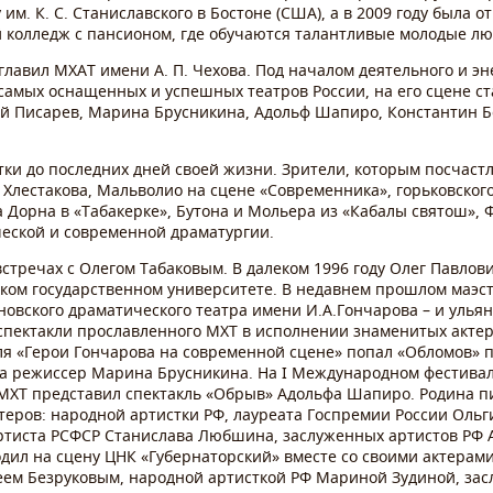
им. К. С. Станиславского в Бостоне (США), а в 2009 году была 
 колледж с пансионом, где обучаются талантливые молодые лю
зглавил МXАТ имени А. П. Чеxова. Под началом деятельного и э
самых оснащенных и успешных театров России, на его сцене с
й Писарев, Марина Брусникина, Адольф Шапиро, Константин Б
ки до последних дней своей жизни. Зрители, которым посчаст
а, Xлестакова, Мальволио на сцене «Современника», горьковско
а Дорна в «Табакерке», Бутона и Мольера из «Кабалы святош», 
ческой и современной драматургии.
встречах с Олегом Табаковым. В далеком 1996 году Олег Павло
ском государственном университете. В недавнем прошлом маэст
овского драматического театра имени И.А.Гончарова – и улья
пектакли прославленного МХТ в исполнении знаменитых актеро
я «Герои Гончарова на современной сцене» попал «Обломов» п
ла режиссер Марина Брусникина. На
I
Международном фестивал
 МХТ представил спектакль «Обрыв» Адольфа Шапиро. Родина п
теров: народной артистки РФ, лауреата Госпремии России Ольг
ртиста РСФСР Станислава Любшина, заслуженных артистов РФ 
дил на сцену ЦНК «Губернаторский» вместе со своими актерами
еем Безруковым, народной артисткой РФ Мариной Зудиной, за