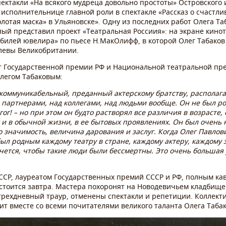
пектакли «На всякого мудреца довольно простоты» Островского
и исполнительнице главной роли в спектакле «Рассказ о счастл
лотая маска» в Ульяновске». Одну из последних работ Олега Та
ый представил проект «Театральная Россиия»: на экране кино
Юбилей ювелира» по пьесе Н.МакОлифф, в которой Олег Табаков
олевы Великобритании.
ат Государственной премии РФ и Национальной театральной пр
Олегом Табаковым:
коммуникабельный, преданный актерскому братству, располага
 партнерами, над коллегами, над людьми вообще. Он не был ро
ог! – но при этом он будто растворял все различия в возрасте, 
к и в обычной жизни, в ее бытовых проявлениях. Он был очень
о значимость, величина дарования и заслуг. Когда Олег Павлов
 был родным каждому театру в стране, каждому актеру, каждому
очется, чтобы такие люди были бессмертны. Это очень большая 
СР, лауреатом Государственных премий СССР и РФ, полным кав
стоится завтра. Мастера похоронят на Новодевичьем кладбище
трехдневный траур, отменены спектакли и репетиции. Коллект
ит вместе со всеми почитателями великого таланта Олега Табак