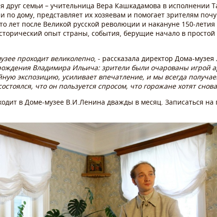
я друг семьи – учительница Вера Кашкадамова в исполнении Т
и по дому, представляет их хозяевам и помогает зрителям поч
сто лет после Великой русской революции и накануне 150-летия 
исторический опыт страны, события, берущие начало в просто
музее проходит великолепно
, - рассказала директор Дома-музея
 рождения Владимира Ильича: зрители были очарованы игрой а
ейную экспозицию, усиливает впечатление, и мы всегда получа
 состоялся, что он пользуется спросом, что горожане хотят сно
одит в Доме-музее В.И.Ленина дважды в месяц. Записаться на