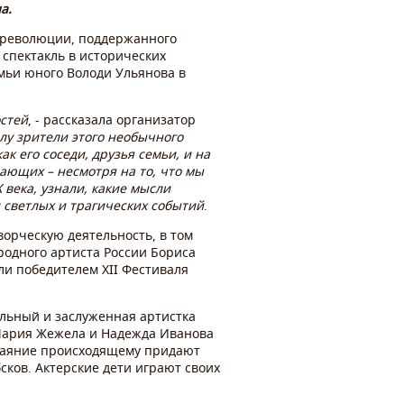
а.
й революции, поддержанного
спектакль в исторических
мьи юного Володи Ульянова в
остей
, - рассказала организатор
лу зрители этого необычного
 его соседи, друзья семьи, и на
ающих – несмотря на то, что мы
X
века, узнали, какие мысли
 светлых и трагических событий
.
ворческую деятельность, в том
родного артиста России Бориса
или победителем
XII
Фестиваля
льный и заслуженная артистка
 Мария Жежела и Надежда Иванова
обаяние происходящему придают
ков. Актерские дети играют своих