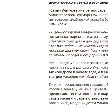
драматического театра в этот ден
«Семья Ульяновых» в репертуаре т
Министерством культуры РФ. В па
интерьерах симбирской усадьбы У
Симбирске.
-
В день рождения Владимира Лени
постановки, директор театра засл
спектакля приходят в дом директо
этот раз небольшие комнаты скром
показали два спектакля. Гости п
занимали Володю и его родных в п
Роль Володи Ульянова исполнил мо
числе и за роль молодого Ульянов
Александрова в начале года, а в
театров Ульяновской области «Ли
Тонко и проникновенно создают о
России Елена Шубенкина. Зрители
предлагают гостям поиграть в ша
самые юные – и самые ответственн
ровесников, младших детей Ульян