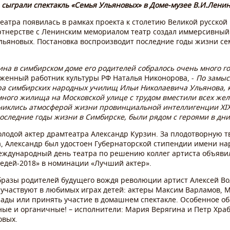
ь сыграли спектакль «Семья Ульяновых» в Доме-музее В.И.Ленин
еатра появилась в рамках проекта к столетию Великой русско
ртнерстве с Ленинским мемориалом театр создал иммерсивный 
льяновых. Постановка воспроизводит последние годы жизни се
на в симбирском доме его родителей собралось очень много г
уженный работник культуры РФ Наталья Никонорова, -
По замыс
ра симбирских народных училищ Ильи Николаевича Ульянова, как
ного жилища на Московской улице с трудом вместили всех жел
рониклись атмосферой жизни провинциальной интеллигенции
XI
оследние годы жизни в Симбирске, были рядом с героями в дни
лодой актер драмтеатра Александр Курзин. За плодотворную т
а, Александр был удостоен Губернаторской стипендии имени на
 Международный день театра по решению коллег артиста объяв
цедей-2018» в номинации «Лучший актер».
бразы родителей будущего вождя революции артист Алексей Во
 участвуют в любимых играх детей: актеры Максим Варламов,
рады или принять участие в домашнем спектакле. Особенное 
ые и органичные! – исполнители: Мария Верягина и Петр Храбс
овых.