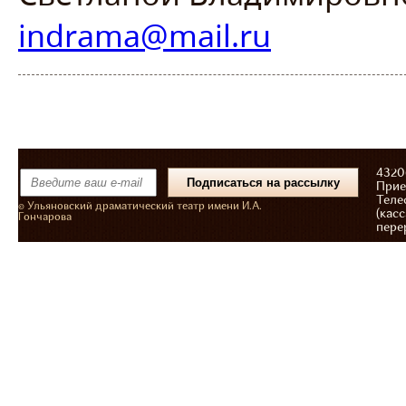
indrama@mail.ru
43206
Прие
Теле
© Ульяновский драматический театр имени И.А.
(касс
Гончарова
пере