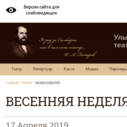
Версия сайта для
слабовидящих
Уль
теа
Театр
Репертуар
Касса
Медиа
Партнер
Главная
/
Медиа
/
Архив новостей
ВЕСЕННЯЯ НЕДЕЛЯ
17 Апреля 2019