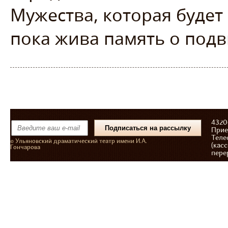
Мужества, которая будет
пока жива память о подв
43206
Прие
Теле
© Ульяновский драматический театр имени И.А.
(касс
Гончарова
пере