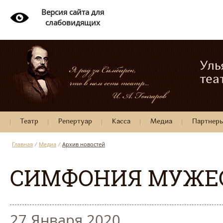
Версия сайта для
слабовидящих
Уль
теа
Театр
Репертуар
Касса
Медиа
Партнер
Главная
/
Медиа
/
Архив новостей
СИМФОНИЯ МУЖЕ
27 Января 2020