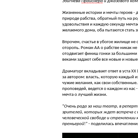
Збигнева
Прайснера
и джазового ко
Жизненные истории и мечты героев -
природе рабства, обратный путь на ро
удовольствия и каждую секунду мечта
желаемого дома, оба пытаются стать з
Впрочем, счастье в убогое жилище не 
оторопь. Роман АА о рабстве никак не
отодвигает финиш гонки за большими д
веками задают себе все новые и новы
Драматург вкладывает ответ в уста ХХ 
за автором: власть, которую каждый и
чужие желания, как свои собственные
проповедей, ведется о каждом из нас 
мечта о лучшей жизни.
“
Очень рада за наш театр, в реперт
зрителей, которых ждет встреча с 
человеческой свободе и стремлении к
премьерой
!” - поделилась впечатлен