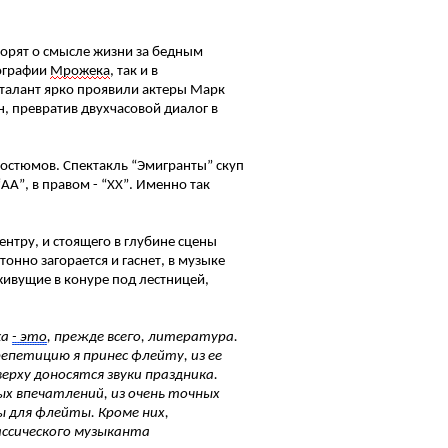
порят о смысле жизни за бедным
иографии
Мрожека
, так и в
й талант ярко проявили актеры Марк
, превратив двухчасовой диалог в
костюмов. Спектакль “Эмигранты” скуп
АА”, в правом - “ХХ”. Именно так
нтру, и стоящего в глубине сцены
тонно загорается и гаснет, в музыке
живущие в конуре под лестницей,
ка
- это
, прежде всего, литература.
епетицию я принес флейту, из ее
ерху доносятся звуки праздника.
ых впечатлений, из очень точных
ы для флейты. Кроме них,
ассического музыканта