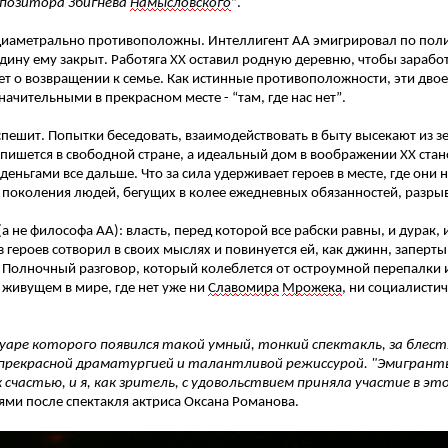
мпозитора Збигнева
Намысловского
”.
 диаметрально противоположны. Интеллигент АА эмигрировал по пол
дину ему закрыт. Работяга ХХ оставил родную деревню, чтобы заработ
ет о возвращении к семье. Как истинные противоположности, эти двое
начительными в прекрасном месте - “там, где нас нет”.
спешит. Попытки беседовать, взаимодействовать в быту высекают из з
 пишется в свободной стране, а идеальный дом в воображении ХХ ста
еньгами все дальше. Что за сила удерживает героев в месте, где они н
е поколения людей, бегущих в колее ежедневных обязанностей, разр
(а не философа АА): власть, перед которой все рабски равны, и дурак
з героев сотворил в своих мыслях и повинуется ей, как джинн, заперт
. Полночный разговор, который колеблется от остроумной перепалки 
- живущем в мире, где нет уже ни
Славомира
Мрожека
, ни социалистич
уаре которого появился такой умный, тонкий спектакль, за блест
прекрасной драматургией и талантливой режиссурой. "Эмигранты
 счастью, и я, как зритель, с удовольствием приняла участие в это
иями после спектакля актриса Оксана Романова.