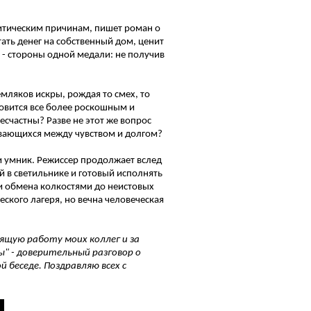
итическим причинам, пишет роман о
ать денег на собственный дом, ценит
 - стороны одной медали: не получив
емляков искры, рождая то смех, то
новится все более роскошным и
есчастны? Разве не этот же вопрос
ывающихся между чувством и долгом?
, и умник. Режиссер продолжает вслед
ый в светильнике и готовый исполнять
и обмена колкостями до неистовых
еского лагеря, но вечна человеческая
ящую работу моих коллег и за
" - доверительный разговор о
й беседе. Поздравляю всех с