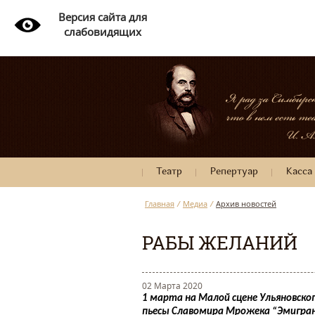
Версия сайта для
слабовидящих
Театр
Репертуар
Касса
Главная
/
Медиа
/
Архив новостей
РАБЫ ЖЕЛАНИЙ
02 Марта 2020
1 марта на Малой сцене Ульяновск
пьесы
Славомира
Мрожека
“Эмигран