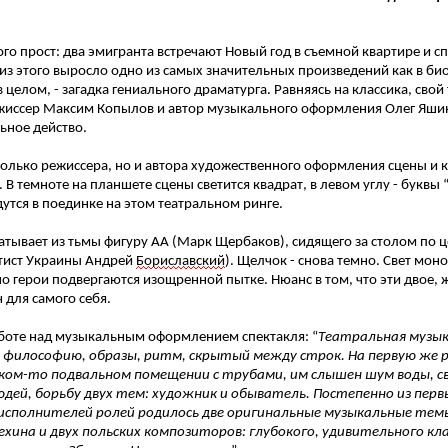
го прост: два эмигранта встречают Новый год в съемной квартире и с
з этого выросло одно из самых значительных произведений как в б
целом, - загадка гениального драматурга. Равняясь на классика, сво
ежиссер Максим Копылов и автор музыкального оформления Олег Яшин
ьное действо.
олько режиссера, но и автора художественного оформления сцены и 
В темноте на планшете сцены светится квадрат, в левом углу - буквы “
утся в поединке на этом театральном ринге.
тывает из тьмы фигуру АА (Марк Щербаков), сидящего за столом по це
ртист Украины Андрей
Бориславский
). Щелчок - снова темно. Свет моно
о герои подвергаются изощренной пытке. Нюанс в том, что эти двое, 
ч для самого себя.
аботе над музыкальным оформлением спектакля: “
Театральная музы
го философию, образы, ритм, скрытый между строк. На первую же р
каком-то подвальном помещении с трубами, им слышен шум воды, св
ей, борьбу двух тем: художник и обыватель. Постепенно из перв
 исполнителей ролей родилось две оригинальные музыкальные тем
ехина и двух польских композиторов: глубокого, удивительного кл