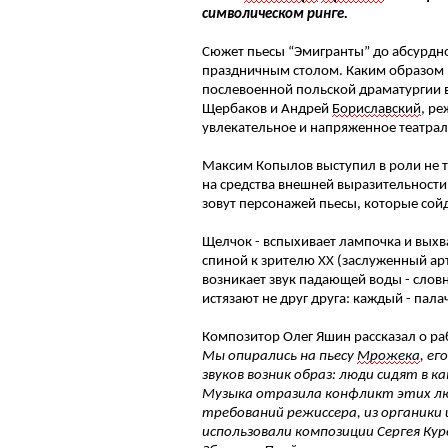
символическом ринге.
Сюжет пьесы “Эмигранты” до абсурдно
праздничным столом. Каким образом и
послевоенной польской драматургии в 
Щербаков и Андрей
Бориславский
, р
увлекательное и напряженное театрал
Максим Копылов выступил в роли не т
на средства внешней выразительности. 
зовут персонажей пьесы, которые сойд
Щелчок - вспыхивает лампочка и выхва
спиной к зрителю ХХ (заслуженный а
возникает звук падающей воды - словн
истязают не друг друга: каждый - пала
Композитор Олег Яшин рассказал о р
Мы опирались на пьесу
Мрожека
, е
звуков возник образ: люди сидят в 
Музыка отразила конфликт этих люд
требований режиссера, из органики
использовали композиции Сергея Кур