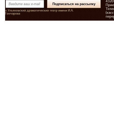
43206
Прие
Теле
© Ульяновский драматический театр имени И.А.
(касс
Гончарова
пере