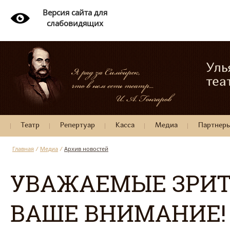
Версия сайта для
слабовидящих
Уль
теа
Театр
Репертуар
Касса
Медиа
Партнер
Главная
/
Медиа
/
Архив новостей
УВАЖАЕМЫЕ ЗРИТ
ВАШЕ ВНИМАНИЕ!