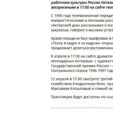
работника культуры России Наталь
воскресеньям в 17:00 на сайте теа
С 1996 года телевизионная переда
юмористическими и личными расска
«Актерский дом» рассказывал о ж
закулисья, говорил о высоких уст
Архив передачи был оцифрован в Г
«Театр в кадре и за кадром» откр
продолжает делиться воспоминани
8 апреля в 17:00 на сайте драмати
легендарных интервью: с художес
Государственной премии России –
театрального сезона 1996-1997 год
12 апреля в 17:00 смотрите трети
семейством Кондратенко-Янко, пр
Максимом Копыловым и семьей ак
Трансляции будут доступны по сс