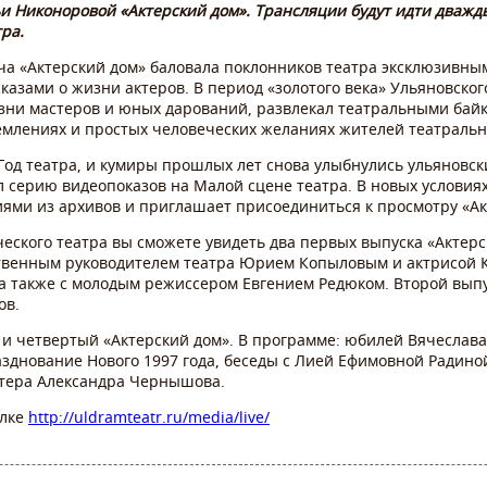
и Никоноровой «Актерский дом». Трансляции будут идти дважд
тра.
ча «Актерский дом» баловала поклонников театра эксклюзивны
зами о жизни актеров. В период «золотого века» Ульяновског
изни мастеров и юных дарований, развлекал театральными бай
ремлениях и простых человеческих желаниях жителей театраль
од театра, и кумиры прошлых лет снова улыбнулись ульяновски
ыл серию видеопоказов на Малой сцене театра. В новых услови
ями из архивов и приглашает присоединиться к просмотру «Ак
ческого театра вы сможете увидеть два первых выпуска «Актерс
твенным руководителем театра Юрием Копыловым и актрисой Кл
 а также с молодым режиссером Евгением Редюком. Второй вы
ов.
й и четвертый «Актерский дом». В программе: юбилей Вячесла
азднование Нового 1997 года, беседы с Лией Ефимовной Радино
тера Александра Чернышова.
ылке
http://uldramteatr.ru/media/live/