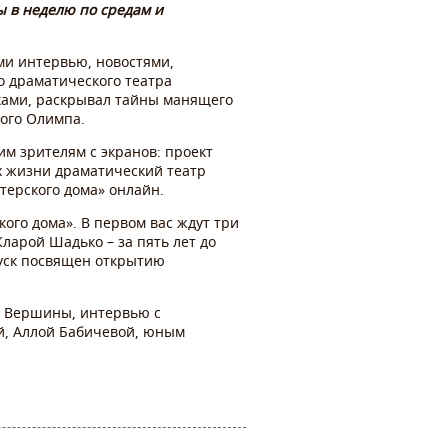
ы в неделю по средам и
ми интервью, новостями,
о драматического театра
ками, раскрывал тайны манящего
ного Олимпа.
м зрителям с экранов: проект
ях жизни драматический театр
терского дома» онлайн.
кого дома». В первом вас ждут три
арой Шадько – за пять лет до
пуск посвящен открытию
ва Вершины, интервью с
й, Аллой Бабичевой, юным