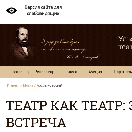
Версия сайта для
слабовидящих
Уль
теа
Театр
Репертуар
Касса
Медиа
Партнер
Главная
/
Медиа
/
Архив новостей
ТЕАТР КАК ТЕАТР
ВСТРЕЧА