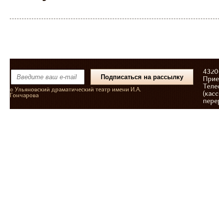
43206
Прие
Теле
© Ульяновский драматический театр имени И.А.
(касс
Гончарова
пере