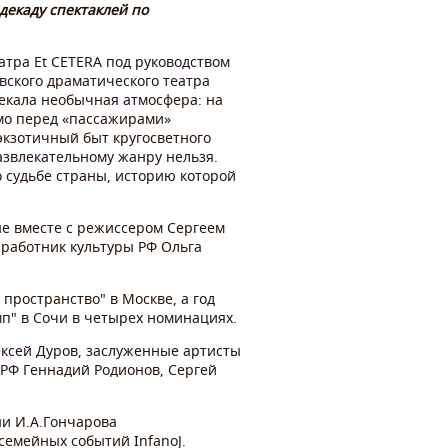
декаду спектаклей по
атра Et CETERA под руководством
вского драматического театра
лекала необычная атмосфера: на
ямо перед «пассажирами»
экзотичный быт кругосветного
азвлекательному жанру нельзя.
 судьбе страны, историю которой
не вместе с режиссером Сергеем
работник культуры РФ Ольга
пространство" в Москве, а год
п" в Сочи в четырех номинациях.
ексей Дуров, заслуженные артисты
 РФ Геннадий Родионов, Сергей
ни И.А.Гончарова
 семейных событий InfanoJ.