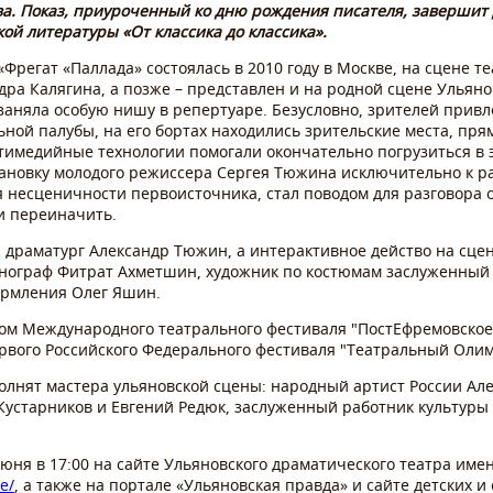
а. Показ, приуроченный ко дню рождения писателя, завершит 
ой литературы «От классика до классика».
регат «Паллада» состоялась в 2010 году в Москве, на сцене те
дра Калягина, а позже – представлен и на родной сцене Ульяно
заняла особую нишу в репертуаре. Безусловно, зрителей прив
ьной палубы, на его бортах находились зрительские места, пр
тимедийные технологии помогали окончательно погрузиться в 
тановку молодого режиссера Сергея Тюжина исключительно к р
 несценичности первоисточника, стал поводом для разговора о
и переиначить.
 драматург Александр Тюжин, а интерактивное действо на сце
ограф Фитрат Ахметшин, художник по костюмам заслуженный 
ормления Олег Яшин.
атом Международного театрального фестиваля "ПостЕфремовское 
рвого Российского Федерального фестиваля "Театральный Олим
олнят мастера ульяновской сцены: народный артист России Ал
Кустарников и Евгений Редюк, заслуженный работник культуры
юня в 17:00 на сайте Ульяновского драматического театра име
e/
, а также на портале «Ульяновская правда» и сайте детских и