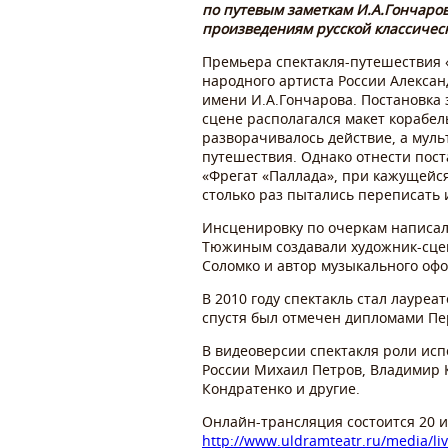
по путевым заметкам И.А.Гончаров
произведениям русской классическ
Премьера спектакля-путешествия «Ф
народного артиста России Алексан
имени И.А.Гончарова. Постановка 
сцене располагался макет корабел
разворачивалось действие, а муль
путешествия. Однако отнести пос
«Фрегат «Паллада», при кажущейся
столько раз пытались переписать 
Инсценировку по очеркам написал
Тюжиным создавали художник-сцен
Соломко и автор музыкального оф
В 2010 году спектакль стал лауре
спустя был отмечен дипломами Пе
В видеоверсии спектакля роли исп
России Михаил Петров, Владимир 
Кондратенко и другие.
Онлайн-трансляция состоится 20 и
http://www.uldramteatr.ru/media/liv