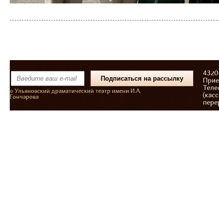
43206
Прие
Теле
© Ульяновский драматический театр имени И.А.
(касс
Гончарова
пере