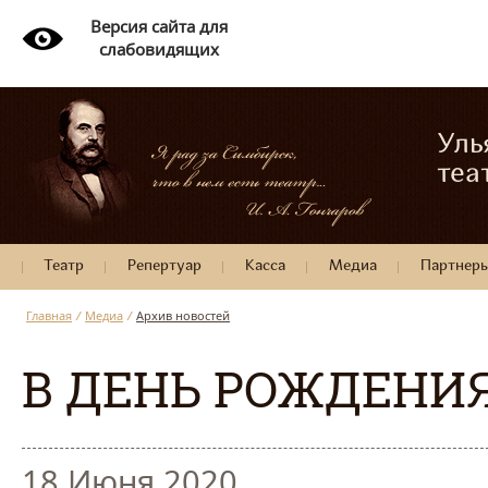
Версия сайта для
слабовидящих
Уль
теа
Театр
Репертуар
Касса
Медиа
Партнер
Главная
/
Медиа
/
Архив новостей
В ДЕНЬ РОЖДЕНИ
18 Июня 2020